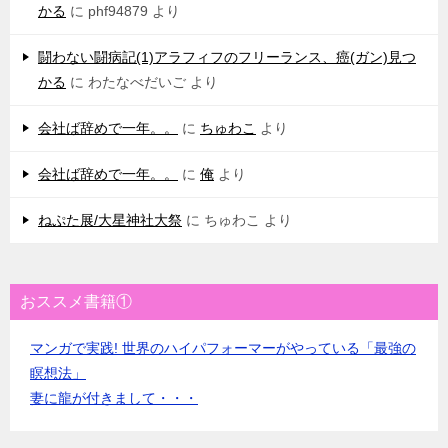
かる
に
phf94879
より
闘わない闘病記(1)アラフィフのフリーランス、癌(ガン)見つ
かる
に
わたなべだいご
より
会社ば辞めで一年。。
に
ちゅわこ
より
会社ば辞めで一年。。
に
俺
より
ねぷた展/大星神社大祭
に
ちゅわこ
より
おススメ書籍①
マンガで実践! 世界のハイパフォーマーがやっている「最強の
瞑想法」
妻に龍が付きまして・・・