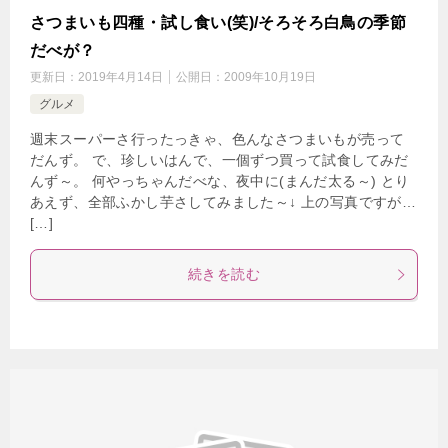
さつまいも四種・試し食い(笑)/そろそろ白鳥の季節
だべが？
更新日：
2019年4月14日
公開日：
2009年10月19日
グルメ
週末スーパーさ行ったっきゃ、色んなさつまいもが売って
だんず。 で、珍しいはんで、一個ずつ買って試食してみだ
んず～。 何やっちゃんだべな、夜中に(まんだ太る～) とり
あえず、全部ふかし芋さしてみました～↓ 上の写真ですが…
[…]
続きを読む