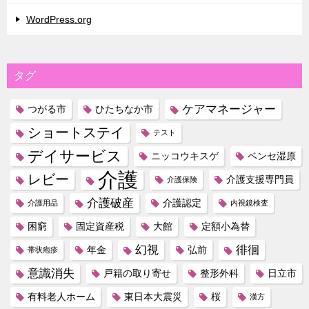
WordPress.org
タグ
ケアマネージャー
つがる市
ひたちなか市
ショートステイ
テスト
デイサービス
ニッコウキスゲ
ベンセ湿原
介護
レビー
介護支援専門員
介護保険
介護破産
介護認定
介護用品
内視鏡検査
困窮
固定資産税
大館
定額小為替
幻視
徘徊
年金
弘前
帯状疱疹
意識消失
戸籍の取り寄せ
整形外科
日立市
有料老人ホーム
東日本大震災
桜
漢方