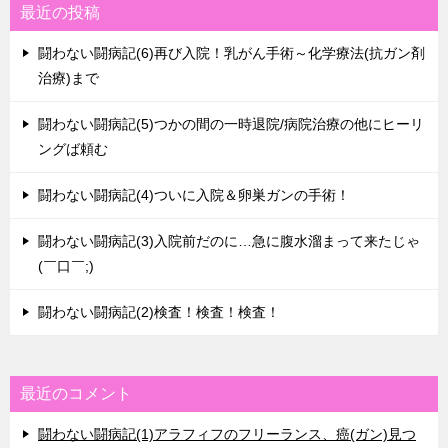
最近の投稿
闘わない闘病記(6)再び入院！乳がん手術～化学療法(抗ガン剤
治療)まで
闘わない闘病記(5)つかの間の一時退院/病院治療の他にヒーリ
ングば頼む
闘わない闘病記(4)ついに入院＆卵巣ガンの手術！
闘わない闘病記(3)入院前だのに…急に腹水溜まって来たじゃ
(￣口￣;)
闘わない闘病記(2)検査！検査！検査！
最近のコメント
闘わない闘病記(1)アラフィフのフリーランス、癌(ガン)見つ