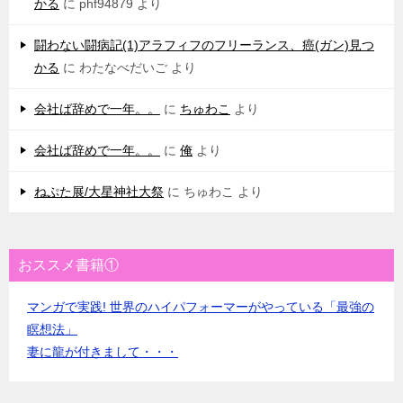
かる
に
phf94879
より
闘わない闘病記(1)アラフィフのフリーランス、癌(ガン)見つ
かる
に
わたなべだいご
より
会社ば辞めで一年。。
に
ちゅわこ
より
会社ば辞めで一年。。
に
俺
より
ねぷた展/大星神社大祭
に
ちゅわこ
より
おススメ書籍①
マンガで実践! 世界のハイパフォーマーがやっている「最強の
瞑想法」
妻に龍が付きまして・・・