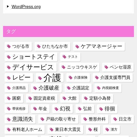
WordPress.org
タグ
ケアマネージャー
つがる市
ひたちなか市
ショートステイ
テスト
デイサービス
ニッコウキスゲ
ベンセ湿原
介護
レビー
介護支援専門員
介護保険
介護破産
介護認定
介護用品
内視鏡検査
困窮
固定資産税
大館
定額小為替
幻視
徘徊
年金
弘前
帯状疱疹
意識消失
戸籍の取り寄せ
整形外科
日立市
有料老人ホーム
東日本大震災
桜
漢方