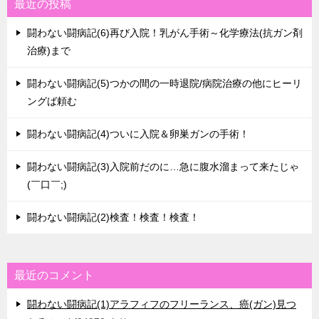
最近の投稿
闘わない闘病記(6)再び入院！乳がん手術～化学療法(抗ガン剤
治療)まで
闘わない闘病記(5)つかの間の一時退院/病院治療の他にヒーリ
ングば頼む
闘わない闘病記(4)ついに入院＆卵巣ガンの手術！
闘わない闘病記(3)入院前だのに…急に腹水溜まって来たじゃ
(￣口￣;)
闘わない闘病記(2)検査！検査！検査！
最近のコメント
闘わない闘病記(1)アラフィフのフリーランス、癌(ガン)見つ