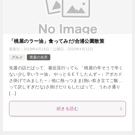
「桃屋のラー油」食ってみだ/合浦公園散策
更新日：
2019年4月14日
公開日：
2010年4月12日
グルメ
青森の名所
先週の話だばって、最近流行ってら 「桃屋の辛そうで辛く
ない少し辛いラー油」 やっとＧＥＴしたんず～↓ アボカド
さ掛げでみました～↓ 他に熱っつまま(熱い炊き立てご飯…
って訳しすぎだな)さ掛げだりもしたばって、 うわさ通り
[…]
続きを読む