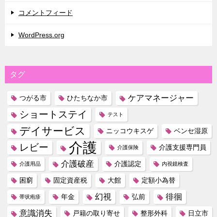
コメントフィード
WordPress.org
タグ
ケアマネージャー
つがる市
ひたちなか市
ショートステイ
テスト
デイサービス
ニッコウキスゲ
ベンセ湿原
介護
レビー
介護支援専門員
介護保険
介護破産
介護認定
介護用品
内視鏡検査
困窮
固定資産税
大館
定額小為替
幻視
徘徊
年金
弘前
帯状疱疹
意識消失
戸籍の取り寄せ
整形外科
日立市