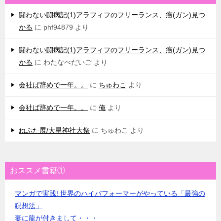
闘わない闘病記(1)アラフィフのフリーランス、癌(ガン)見つ
かる
に
phf94879
より
闘わない闘病記(1)アラフィフのフリーランス、癌(ガン)見つ
かる
に
わたなべだいご
より
会社ば辞めで一年。。
に
ちゅわこ
より
会社ば辞めで一年。。
に
俺
より
ねぷた展/大星神社大祭
に
ちゅわこ
より
おススメ書籍①
マンガで実践! 世界のハイパフォーマーがやっている「最強の
瞑想法」
妻に龍が付きまして・・・