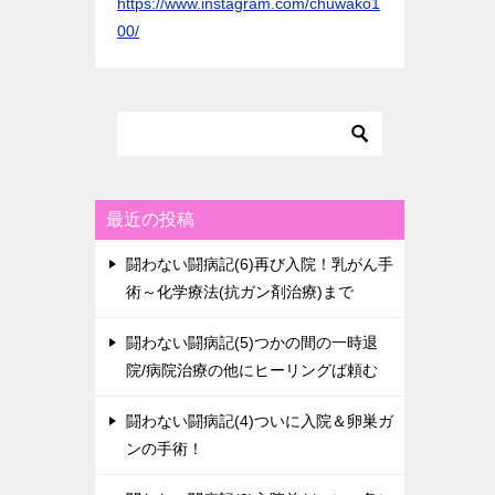
https://www.instagram.com/chuwako1
00/
最近の投稿
闘わない闘病記(6)再び入院！乳がん手
術～化学療法(抗ガン剤治療)まで
闘わない闘病記(5)つかの間の一時退
院/病院治療の他にヒーリングば頼む
闘わない闘病記(4)ついに入院＆卵巣ガ
ンの手術！