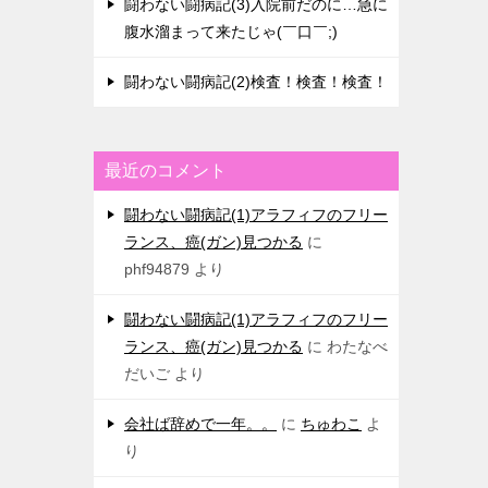
闘わない闘病記(3)入院前だのに…急に
腹水溜まって来たじゃ(￣口￣;)
闘わない闘病記(2)検査！検査！検査！
最近のコメント
闘わない闘病記(1)アラフィフのフリー
ランス、癌(ガン)見つかる
に
phf94879
より
闘わない闘病記(1)アラフィフのフリー
ランス、癌(ガン)見つかる
に
わたなべ
だいご
より
会社ば辞めで一年。。
に
ちゅわこ
よ
り