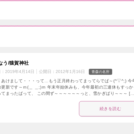
なう/猿賀神社
日：
2019年4月14日
公開日：
2012年1月16日
青森の名所
、あけまして・・・って…もう正月終わってまってらでば～(^▽^;) 今
の更新です～ｍ(＿ ＿;)ｍ 年末年始休みも、今年最初の三連休もすっか
ってまったばって、 この間ず～～～～～～っと、雪かぎばり～～～ […
続きを読む