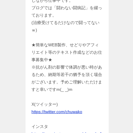
しながら仕事中です。
ブログでは「闘わない闘病記」を綴っ
ております。
(治療受けてるだけなので闘ってない
ｗ)
★簡単なWEB製作、せどりやアフィ
リエイト等のテキスト作成などのお仕
事募集中★
※抗がん剤の影響で体調が悪い時があ
るため、納期等若干の猶予を頂く場合
がございます。予めご理解いただけま
すと幸いですm(_ _)m
X(ツイッター)
https://twitter.com/chuwako
インスタ