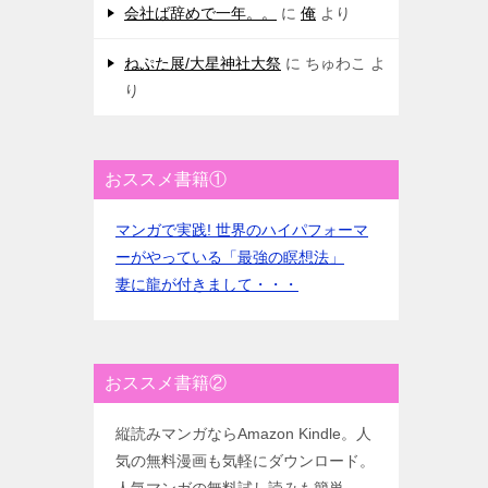
会社ば辞めで一年。。
に
俺
より
ねぷた展/大星神社大祭
に
ちゅわこ
よ
り
おススメ書籍①
マンガで実践! 世界のハイパフォーマ
ーがやっている「最強の瞑想法」
妻に龍が付きまして・・・
おススメ書籍②
縦読みマンガならAmazon Kindle。人
気の無料漫画も気軽にダウンロード。