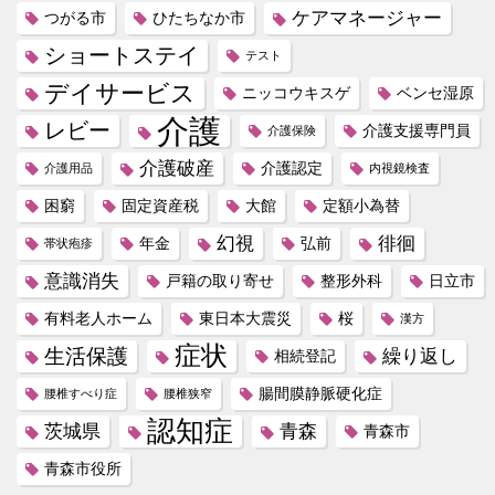
ケアマネージャー
つがる市
ひたちなか市
ショートステイ
テスト
デイサービス
ニッコウキスゲ
ベンセ湿原
介護
レビー
介護支援専門員
介護保険
介護破産
介護認定
介護用品
内視鏡検査
困窮
固定資産税
大館
定額小為替
幻視
徘徊
年金
弘前
帯状疱疹
意識消失
戸籍の取り寄せ
整形外科
日立市
有料老人ホーム
東日本大震災
桜
漢方
症状
生活保護
繰り返し
相続登記
腸間膜静脈硬化症
腰椎すべり症
腰椎狭窄
認知症
茨城県
青森
青森市
青森市役所