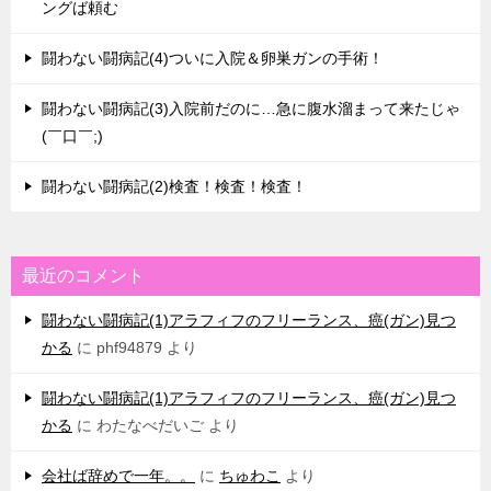
ングば頼む
闘わない闘病記(4)ついに入院＆卵巣ガンの手術！
闘わない闘病記(3)入院前だのに…急に腹水溜まって来たじゃ
(￣口￣;)
闘わない闘病記(2)検査！検査！検査！
最近のコメント
闘わない闘病記(1)アラフィフのフリーランス、癌(ガン)見つ
かる
に
phf94879
より
闘わない闘病記(1)アラフィフのフリーランス、癌(ガン)見つ
かる
に
わたなべだいご
より
会社ば辞めで一年。。
に
ちゅわこ
より