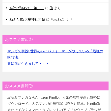
会社ば辞めで一年。。
に
俺
より
ねぷた展/大星神社大祭
に
ちゅわこ
より
おススメ書籍①
マンガで実践! 世界のハイパフォーマーがやっている「最強の
瞑想法」
妻に龍が付きまして・・・
おススメ書籍②
縦読みマンガならAmazon Kindle。人気の無料漫画も気軽に
ダウンロード。人気マンガの無料試し読みも簡単。Kindle端
末だけでなくスマホ・タブレットのアプリやウェブブラウザ