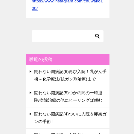
https://www.instagram.com/chuwako1
00/
最近の投稿
闘わない闘病記(6)再び入院！乳がん手
術～化学療法(抗ガン剤治療)まで
闘わない闘病記(5)つかの間の一時退
院/病院治療の他にヒーリングば頼む
闘わない闘病記(4)ついに入院＆卵巣ガ
ンの手術！