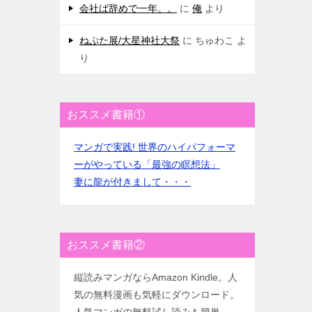
会社ば辞めで一年。。
に
俺
より
ねぷた展/大星神社大祭
に
ちゅわこ
よ
り
おススメ書籍①
マンガで実践! 世界のハイパフォーマ
ーがやっている「最強の瞑想法」
妻に龍が付きまして・・・
おススメ書籍②
縦読みマンガならAmazon Kindle。人
気の無料漫画も気軽にダウンロード。