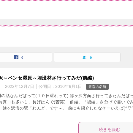
0
0
沢～ベンセ湿原～埋没林さ行ってみだ(前編)
日：
2022年12月7日
公開日：
2010年6月1日
青森の名所
週の話なんだばって(１０日遅れって) 鯵ヶ沢方面さ行ってきたんだば
 写真コも多いし、長げはんで(苦笑)「前編」「後編」さ分げで書いで
。 鯵ヶ沢海の駅「わんど」です～。 前にも紹介したなそーいえば(^▽
続きを読む