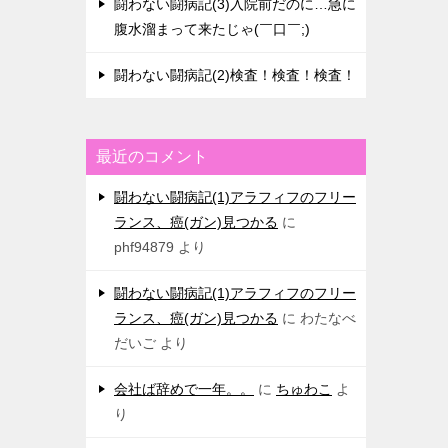
闘わない闘病記(3)入院前だのに…急に
腹水溜まって来たじゃ(￣口￣;)
闘わない闘病記(2)検査！検査！検査！
最近のコメント
闘わない闘病記(1)アラフィフのフリー
ランス、癌(ガン)見つかる
に
phf94879
より
闘わない闘病記(1)アラフィフのフリー
ランス、癌(ガン)見つかる
に
わたなべ
だいご
より
会社ば辞めで一年。。
に
ちゅわこ
よ
り