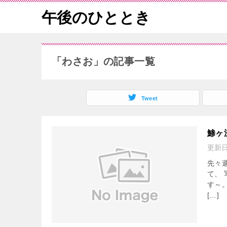
午後のひととき
「わさお」の記事一覧
Tweet
鯵ヶ
更新
先々
て、
す～
[…]