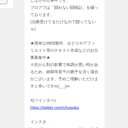
しながら仕事中です。
ブログでは「闘わない闘病記」を綴っ
ております。
(治療受けてるだけなので闘ってない
ｗ)
★簡単なWEB製作、せどりやアフィ
リエイト等のテキスト作成などのお仕
事募集中★
※抗がん剤の影響で体調が悪い時があ
るため、納期等若干の猶予を頂く場合
がございます。予めご理解いただけま
すと幸いですm(_ _)m
X(ツイッター)
https://twitter.com/chuwako
インスタ