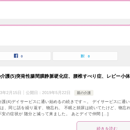
0
0
介護(5)突発性腸間膜静脈硬化症、腰椎すべり症、レビー小
23年2月15日
公開日：
2019年5月22日
親の介護
介護(4)デイサービスに通い始めるの続きです～。 デイサービスに通
目は、同じ話を繰り返す、物忘れ、 不眠と頻尿は続いてたけど、物忘
安の症状が 随分と減って来ました。 あとデイで仲間 […]
続きを読む