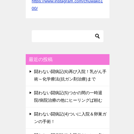
https://www.instagram.com/chuwako1
00/
最近の投稿
闘わない闘病記(6)再び入院！乳がん手
術～化学療法(抗ガン剤治療)まで
闘わない闘病記(5)つかの間の一時退
院/病院治療の他にヒーリングば頼む
闘わない闘病記(4)ついに入院＆卵巣ガ
ンの手術！