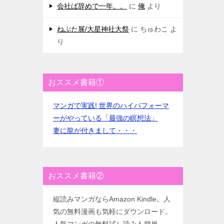
会社ば辞めで一年。。
に
俺
より
ねぷた展/大星神社大祭
に
ちゅわこ
よ
り
おススメ書籍①
マンガで実践! 世界のハイパフォーマ
ーがやっている「最強の瞑想法」
妻に龍が付きまして・・・
おススメ書籍②
縦読みマンガならAmazon Kindle。人
気の無料漫画も気軽にダウンロード。