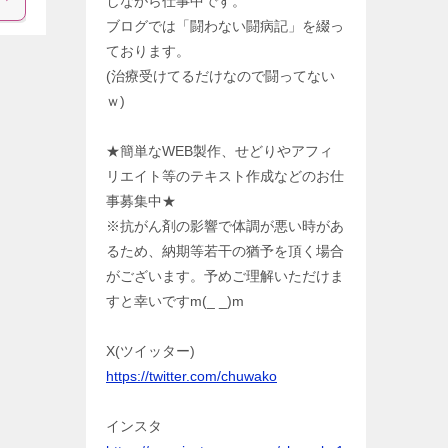
しながら仕事中です。
ブログでは「闘わない闘病記」を綴っ
ております。
(治療受けてるだけなので闘ってない
ｗ)
★簡単なWEB製作、せどりやアフィ
リエイト等のテキスト作成などのお仕
事募集中★
※抗がん剤の影響で体調が悪い時があ
るため、納期等若干の猶予を頂く場合
がございます。予めご理解いただけま
すと幸いですm(_ _)m
X(ツイッター)
https://twitter.com/chuwako
インスタ