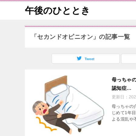
午後のひととき
「セカンドオピニオン」の記事一覧
Tweet
母っちゃの
認知症…
更新日：
20
母っちゃの
じめて1年
よる混乱や不