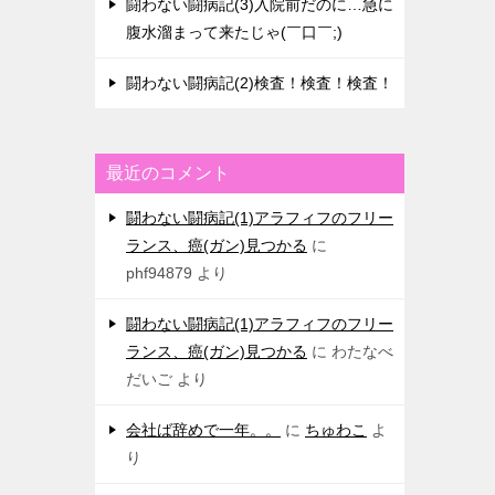
闘わない闘病記(3)入院前だのに…急に
腹水溜まって来たじゃ(￣口￣;)
闘わない闘病記(2)検査！検査！検査！
最近のコメント
闘わない闘病記(1)アラフィフのフリー
ランス、癌(ガン)見つかる
に
phf94879
より
闘わない闘病記(1)アラフィフのフリー
ランス、癌(ガン)見つかる
に
わたなべ
だいご
より
会社ば辞めで一年。。
に
ちゅわこ
よ
り