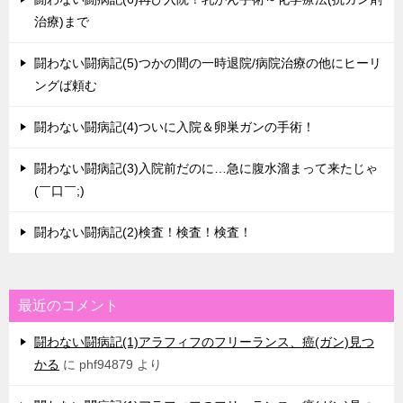
治療)まで
闘わない闘病記(5)つかの間の一時退院/病院治療の他にヒーリ
ングば頼む
闘わない闘病記(4)ついに入院＆卵巣ガンの手術！
闘わない闘病記(3)入院前だのに…急に腹水溜まって来たじゃ
(￣口￣;)
闘わない闘病記(2)検査！検査！検査！
最近のコメント
闘わない闘病記(1)アラフィフのフリーランス、癌(ガン)見つ
かる
に
phf94879
より