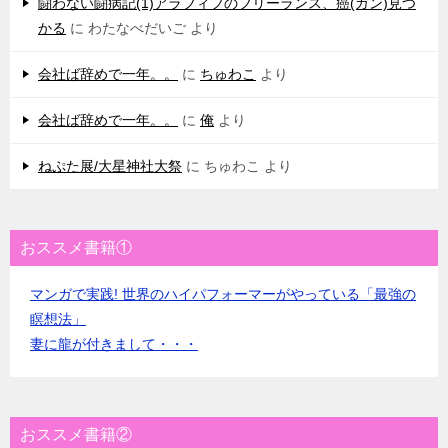
闘わない闘病記(1)アラフィフのフリーランス、癌(ガン)見つ
かる
に
わたなべだいご
より
会社ば辞めで一年。。
に
ちゅわこ
より
会社ば辞めで一年。。
に
俺
より
ねぷた展/大星神社大祭
に
ちゅわこ
より
おススメ書籍①
マンガで実践! 世界のハイパフォーマーがやっている「最強の
瞑想法」
妻に龍が付きまして・・・
おススメ書籍②