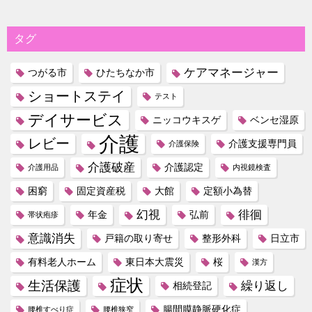
タグ
ケアマネージャー
つがる市
ひたちなか市
ショートステイ
テスト
デイサービス
ニッコウキスゲ
ベンセ湿原
介護
レビー
介護支援専門員
介護保険
介護破産
介護認定
介護用品
内視鏡検査
困窮
固定資産税
大館
定額小為替
幻視
徘徊
年金
弘前
帯状疱疹
意識消失
戸籍の取り寄せ
整形外科
日立市
有料老人ホーム
東日本大震災
桜
漢方
症状
生活保護
繰り返し
相続登記
腸間膜静脈硬化症
腰椎すべり症
腰椎狭窄