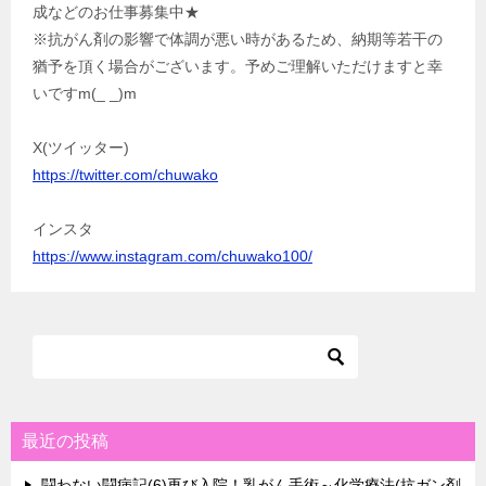
成などのお仕事募集中★
※抗がん剤の影響で体調が悪い時があるため、納期等若干の
猶予を頂く場合がございます。予めご理解いただけますと幸
いですm(_ _)m
X(ツイッター)
https://twitter.com/chuwako
インスタ
https://www.instagram.com/chuwako100/
最近の投稿
闘わない闘病記(6)再び入院！乳がん手術～化学療法(抗ガン剤