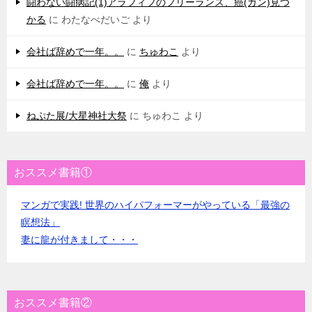
闘わない闘病記(1)アラフィフのフリーランス、癌(ガン)見つ
かる
に
わたなべだいご
より
会社ば辞めで一年。。
に
ちゅわこ
より
会社ば辞めで一年。。
に
俺
より
ねぷた展/大星神社大祭
に
ちゅわこ
より
おススメ書籍①
マンガで実践! 世界のハイパフォーマーがやっている「最強の
瞑想法」
妻に龍が付きまして・・・
おススメ書籍②