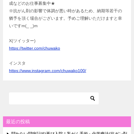
成などのお仕事募集中★
※抗がん剤の影響で体調が悪い時があるため、納期等若干の
猶予を頂く場合がございます。予めご理解いただけますと幸
いですm(_ _)m
X(ツイッター)
https://twitter.com/chuwako
インスタ
https://www.instagram.com/chuwako100/
最近の投稿
闘わない闘病記(6)再び入院！乳がん手術～化学療法(抗ガン剤