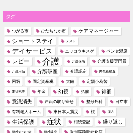
タグ
ケアマネージャー
つがる市
ひたちなか市
ショートステイ
テスト
デイサービス
ニッコウキスゲ
ベンセ湿原
介護
レビー
介護支援専門員
介護保険
介護破産
介護認定
介護用品
内視鏡検査
困窮
固定資産税
大館
定額小為替
幻視
徘徊
年金
弘前
帯状疱疹
意識消失
戸籍の取り寄せ
整形外科
日立市
有料老人ホーム
東日本大震災
桜
漢方
症状
生活保護
繰り返し
相続登記
腸間膜静脈硬化症
腰椎すべり症
腰椎狭窄