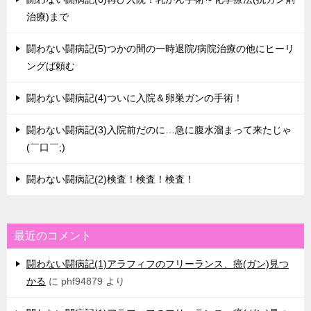
治療)まで
闘わない闘病記(5)つかの間の一時退院/病院治療の他にヒーリ
ングば頼む
闘わない闘病記(4)ついに入院＆卵巣ガンの手術！
闘わない闘病記(3)入院前だのに…急に腹水溜まって来たじゃ
(￣口￣;)
闘わない闘病記(2)検査！検査！検査！
最近のコメント
闘わない闘病記(1)アラフィフのフリーランス、癌(ガン)見つ
かる
に
phf94879
より