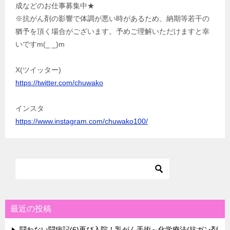
成などのお仕事募集中★
※抗がん剤の影響で体調が悪い時があるため、納期等若干の
猶予を頂く場合がございます。予めご理解いただけますと幸
いですm(_ _)m
X(ツイッター)
https://twitter.com/chuwako
インスタ
https://www.instagram.com/chuwako100/
最近の投稿
闘わない闘病記(6)再び入院！乳がん手術～化学療法(抗ガン剤