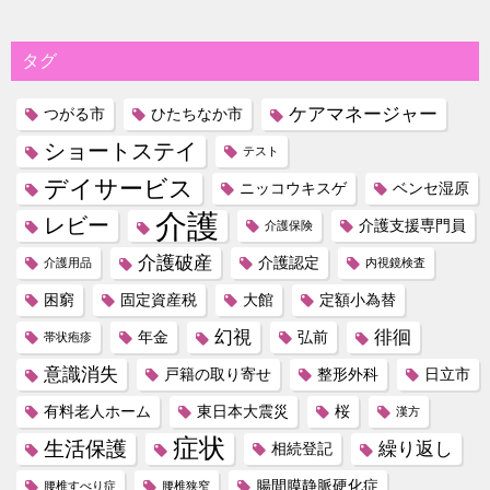
タグ
ケアマネージャー
つがる市
ひたちなか市
ショートステイ
テスト
デイサービス
ニッコウキスゲ
ベンセ湿原
介護
レビー
介護支援専門員
介護保険
介護破産
介護認定
介護用品
内視鏡検査
困窮
固定資産税
大館
定額小為替
幻視
徘徊
年金
弘前
帯状疱疹
意識消失
戸籍の取り寄せ
整形外科
日立市
有料老人ホーム
東日本大震災
桜
漢方
症状
生活保護
繰り返し
相続登記
腸間膜静脈硬化症
腰椎すべり症
腰椎狭窄