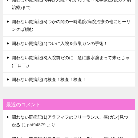
治療)まで
闘わない闘病記(5)つかの間の一時退院/病院治療の他にヒーリ
ングば頼む
闘わない闘病記(4)ついに入院＆卵巣ガンの手術！
闘わない闘病記(3)入院前だのに…急に腹水溜まって来たじゃ
(￣口￣;)
闘わない闘病記(2)検査！検査！検査！
最近のコメント
闘わない闘病記(1)アラフィフのフリーランス、癌(ガン)見つ
かる
に
phf94879
より