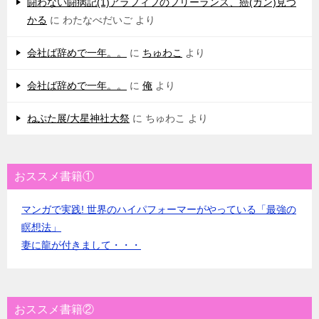
闘わない闘病記(1)アラフィフのフリーランス、癌(ガン)見つ
かる
に
わたなべだいご
より
会社ば辞めで一年。。
に
ちゅわこ
より
会社ば辞めで一年。。
に
俺
より
ねぷた展/大星神社大祭
に
ちゅわこ
より
おススメ書籍①
マンガで実践! 世界のハイパフォーマーがやっている「最強の
瞑想法」
妻に龍が付きまして・・・
おススメ書籍②