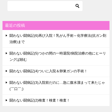
最近の投稿
闘わない闘病記(6)再び入院！乳がん手術～化学療法(抗ガン剤
治療)まで
闘わない闘病記(5)つかの間の一時退院/病院治療の他にヒーリ
ングば頼む
闘わない闘病記(4)ついに入院＆卵巣ガンの手術！
闘わない闘病記(3)入院前だのに…急に腹水溜まって来たじゃ
(￣口￣;)
闘わない闘病記(2)検査！検査！検査！