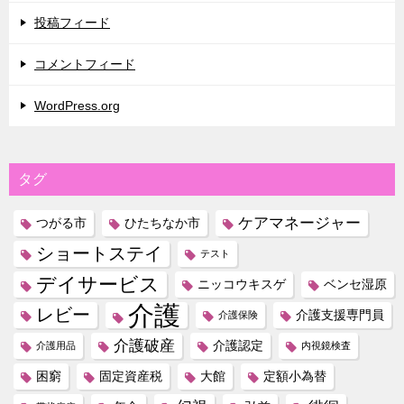
投稿フィード
コメントフィード
WordPress.org
タグ
ケアマネージャー
つがる市
ひたちなか市
ショートステイ
テスト
デイサービス
ニッコウキスゲ
ベンセ湿原
介護
レビー
介護支援専門員
介護保険
介護破産
介護認定
介護用品
内視鏡検査
困窮
固定資産税
大館
定額小為替