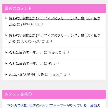
最近のコメント
闘わない闘病記(1)アラフィフのフリーランス、癌(ガン)見つ
かる
に
phf94879
より
闘わない闘病記(1)アラフィフのフリーランス、癌(ガン)見つ
かる
に
わたなべだいご
より
会社ば辞めで一年。。
に
ちゅわこ
より
会社ば辞めで一年。。
に
俺
より
ねぷた展/大星神社大祭
に
ちゅわこ
より
おススメ書籍①
マンガで実践! 世界のハイパフォーマーがやっている「最強の