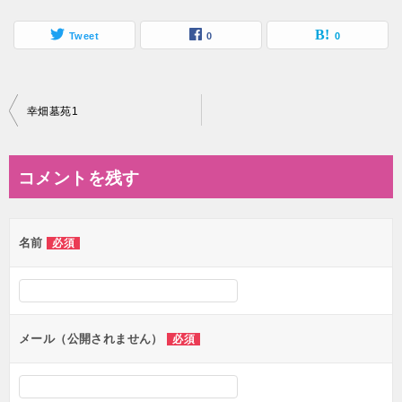
Tweet
0
0
投
幸畑墓苑1
稿
ナ
コメントを残す
ビ
ゲ
名前
必須
ー
シ
ョ
ン
メール（公開されません）
必須