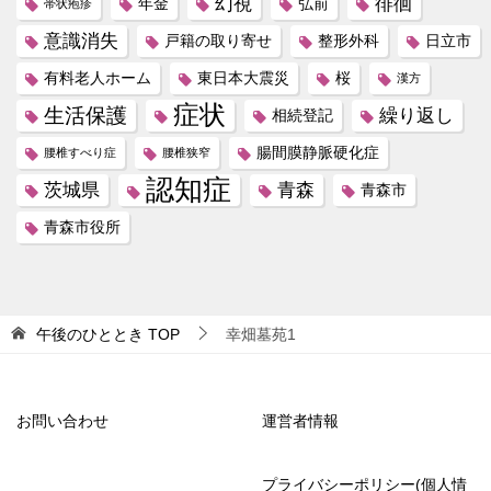
幻視
徘徊
年金
弘前
帯状疱疹
意識消失
戸籍の取り寄せ
整形外科
日立市
有料老人ホーム
東日本大震災
桜
漢方
症状
生活保護
繰り返し
相続登記
腸間膜静脈硬化症
腰椎すべり症
腰椎狭窄
認知症
茨城県
青森
青森市
青森市役所
午後のひととき
TOP
幸畑墓苑1
お問い合わせ
運営者情報
プライバシーポリシー(個人情