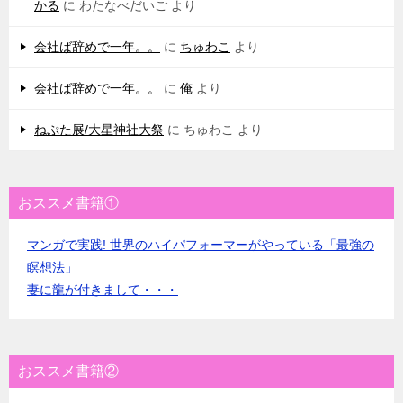
かる
に
わたなべだいご
より
会社ば辞めで一年。。
に
ちゅわこ
より
会社ば辞めで一年。。
に
俺
より
ねぷた展/大星神社大祭
に
ちゅわこ
より
おススメ書籍①
マンガで実践! 世界のハイパフォーマーがやっている「最強の
瞑想法」
妻に龍が付きまして・・・
おススメ書籍②