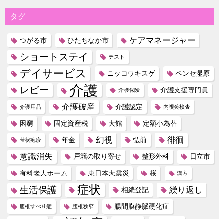
タグ
ケアマネージャー
つがる市
ひたちなか市
ショートステイ
テスト
デイサービス
ニッコウキスゲ
ベンセ湿原
介護
レビー
介護支援専門員
介護保険
介護破産
介護認定
介護用品
内視鏡検査
困窮
固定資産税
大館
定額小為替
幻視
徘徊
年金
弘前
帯状疱疹
意識消失
戸籍の取り寄せ
整形外科
日立市
有料老人ホーム
東日本大震災
桜
漢方
症状
生活保護
繰り返し
相続登記
腸間膜静脈硬化症
腰椎すべり症
腰椎狭窄