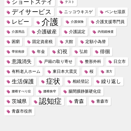
ショートステイ
テスト
デイサービス
ニッコウキスゲ
ベンセ湿原
介護
レビー
介護支援専門員
介護保険
介護破産
介護認定
介護用品
内視鏡検査
困窮
固定資産税
大館
定額小為替
幻視
徘徊
年金
弘前
帯状疱疹
意識消失
戸籍の取り寄せ
整形外科
日立市
有料老人ホーム
東日本大震災
桜
漢方
症状
生活保護
繰り返し
相続登記
腸間膜静脈硬化症
腰椎すべり症
腰椎狭窄
認知症
茨城県
青森
青森市
青森市役所