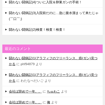
闘わない闘病記(4)ついに入院＆卵巣ガンの手術！
闘わない闘病記(3)入院前だのに…急に腹水溜まって来たじゃ
(￣口￣;)
闘わない闘病記(2)検査！検査！検査！
最近のコメント
闘わない闘病記(1)アラフィフのフリーランス、癌(ガン)見つ
かる
に
phf94879
より
闘わない闘病記(1)アラフィフのフリーランス、癌(ガン)見つ
かる
に
わたなべだいご
より
会社ば辞めで一年。。
に
ちゅわこ
より
会社ば辞めで一年。。
に
俺
より