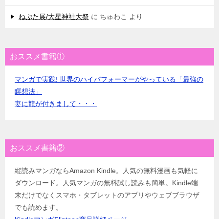
ねぷた展/大星神社大祭
に
ちゅわこ
より
おススメ書籍①
マンガで実践! 世界のハイパフォーマーがやっている「最強の
瞑想法」
妻に龍が付きまして・・・
おススメ書籍②
縦読みマンガならAmazon Kindle。人気の無料漫画も気軽に
ダウンロード。人気マンガの無料試し読みも簡単。Kindle端
末だけでなくスマホ・タブレットのアプリやウェブブラウザ
でも読めます。