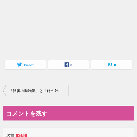
Tweet
0
0
投
「卵黄の味噌漬」と「けの汁」☆
稿
ナ
コメントを残す
ビ
ゲ
名前
必須