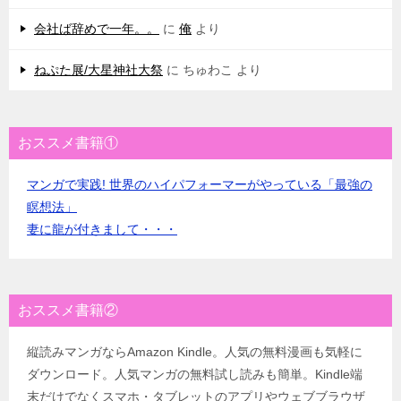
会社ば辞めで一年。。
に
俺
より
ねぷた展/大星神社大祭
に
ちゅわこ
より
おススメ書籍①
マンガで実践! 世界のハイパフォーマーがやっている「最強の
瞑想法」
妻に龍が付きまして・・・
おススメ書籍②
縦読みマンガならAmazon Kindle。人気の無料漫画も気軽に
ダウンロード。人気マンガの無料試し読みも簡単。Kindle端
末だけでなくスマホ・タブレットのアプリやウェブブラウザ