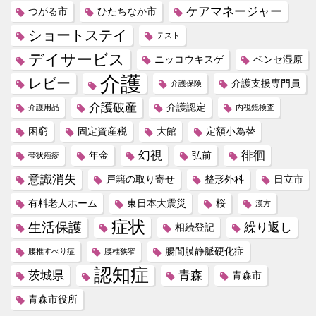
ケアマネージャー
つがる市
ひたちなか市
ショートステイ
テスト
デイサービス
ニッコウキスゲ
ベンセ湿原
介護
レビー
介護支援専門員
介護保険
介護破産
介護認定
介護用品
内視鏡検査
困窮
固定資産税
大館
定額小為替
幻視
徘徊
年金
弘前
帯状疱疹
意識消失
戸籍の取り寄せ
整形外科
日立市
有料老人ホーム
東日本大震災
桜
漢方
症状
生活保護
繰り返し
相続登記
腸間膜静脈硬化症
腰椎すべり症
腰椎狭窄
認知症
茨城県
青森
青森市
青森市役所