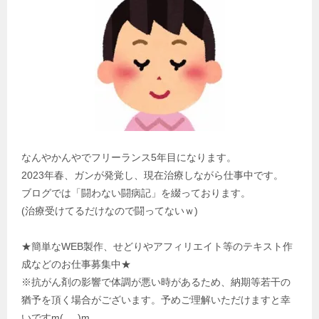
なんやかんやでフリーランス5年目になります。
2023年春、ガンが発覚し、現在治療しながら仕事中です。
ブログでは「闘わない闘病記」を綴っております。
(治療受けてるだけなので闘ってないｗ)
★簡単なWEB製作、せどりやアフィリエイト等のテキスト作
成などのお仕事募集中★
※抗がん剤の影響で体調が悪い時があるため、納期等若干の
猶予を頂く場合がございます。予めご理解いただけますと幸
いですm(_ _)m