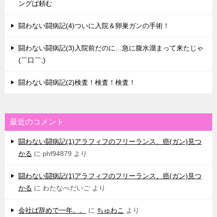
ングば頼む
闘わない闘病記(4)ついに入院＆卵巣ガンの手術！
闘わない闘病記(3)入院前だのに…急に腹水溜まって来たじゃ
(￣口￣;)
闘わない闘病記(2)検査！検査！検査！
最近のコメント
闘わない闘病記(1)アラフィフのフリーランス、癌(ガン)見つ
かる
に
phf94879
より
闘わない闘病記(1)アラフィフのフリーランス、癌(ガン)見つ
かる
に
わたなべだいご
より
会社ば辞めで一年。。
に
ちゅわこ
より