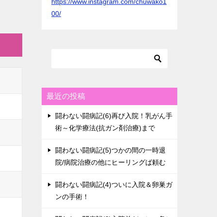
https://www.instagram.com/chuwako1
00/
最近の投稿
闘わない闘病記(6)再び入院！乳がん手
術～化学療法(抗ガン剤治療)まで
闘わない闘病記(5)つかの間の一時退
院/病院治療の他にヒーリングば頼む
闘わない闘病記(4)ついに入院＆卵巣ガ
ンの手術！