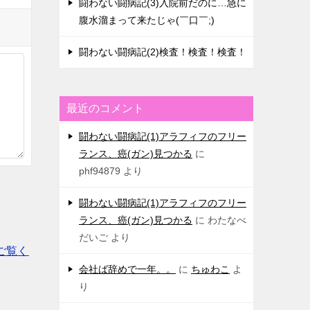
闘わない闘病記(3)入院前だのに…急に
腹水溜まって来たじゃ(￣口￣;)
闘わない闘病記(2)検査！検査！検査！
最近のコメント
闘わない闘病記(1)アラフィフのフリー
ランス、癌(ガン)見つかる
に
phf94879
より
闘わない闘病記(1)アラフィフのフリー
ランス、癌(ガン)見つかる
に
わたなべ
だいご
より
ご覧く
会社ば辞めで一年。。
に
ちゅわこ
よ
り