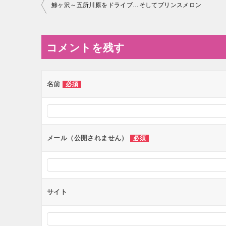
投
鯵ヶ沢～五所川原をドライブ…そしてプリンスメロン
稿
ナ
コメントを残す
ビ
ゲ
ー
名前
必須
シ
ョ
ン
メール（公開されません）
必須
サイト