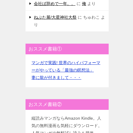
会社ば辞めで一年。。
に
俺
より
ねぷた展/大星神社大祭
に
ちゅわこ
よ
り
おススメ書籍①
マンガで実践! 世界のハイパフォーマ
ーがやっている「最強の瞑想法」
妻に龍が付きまして・・・
おススメ書籍②
縦読みマンガならAmazon Kindle。人
気の無料漫画も気軽にダウンロード。