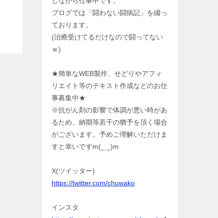
しながら仕事中です。
ブログでは「闘わない闘病記」を綴っ
ております。
(治療受けてるだけなので闘ってない
ｗ)
★簡単なWEB製作、せどりやアフィ
リエイト等のテキスト作成などのお仕
事募集中★
※抗がん剤の影響で体調が悪い時があ
るため、納期等若干の猶予を頂く場合
がございます。予めご理解いただけま
すと幸いですm(_ _)m
X(ツイッター)
https://twitter.com/chuwako
インスタ