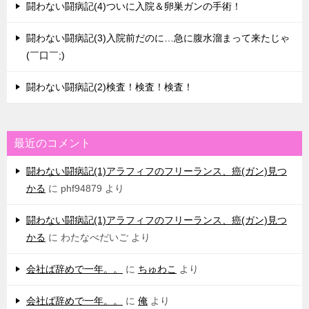
闘わない闘病記(4)ついに入院＆卵巣ガンの手術！
闘わない闘病記(3)入院前だのに…急に腹水溜まって来たじゃ
(￣口￣;)
闘わない闘病記(2)検査！検査！検査！
最近のコメント
闘わない闘病記(1)アラフィフのフリーランス、癌(ガン)見つ
かる
に
phf94879
より
闘わない闘病記(1)アラフィフのフリーランス、癌(ガン)見つ
かる
に
わたなべだいご
より
会社ば辞めで一年。。
に
ちゅわこ
より
会社ば辞めで一年。。
に
俺
より