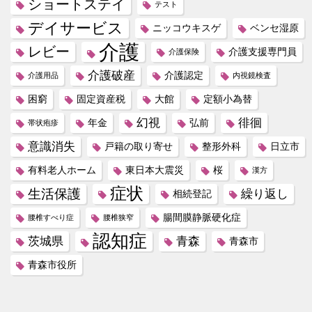
ショートステイ
テスト
デイサービス
ニッコウキスゲ
ベンセ湿原
介護
レビー
介護支援専門員
介護保険
介護破産
介護認定
介護用品
内視鏡検査
困窮
固定資産税
大館
定額小為替
幻視
徘徊
年金
弘前
帯状疱疹
意識消失
戸籍の取り寄せ
整形外科
日立市
有料老人ホーム
東日本大震災
桜
漢方
症状
生活保護
繰り返し
相続登記
腸間膜静脈硬化症
腰椎すべり症
腰椎狭窄
認知症
茨城県
青森
青森市
青森市役所