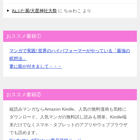
ねぷた展/大星神社大祭
に
ちゅわこ
より
おススメ書籍①
マンガで実践! 世界のハイパフォーマーがやっている「最強の
瞑想法」
妻に龍が付きまして・・・
おススメ書籍②
縦読みマンガならAmazon Kindle。人気の無料漫画も気軽に
ダウンロード。人気マンガの無料試し読みも簡単。Kindle端
末だけでなくスマホ・タブレットのアプリやウェブブラウザ
でも読めます。