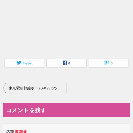
Tweet
0
0
投
東京駅新幹線ホーム/キムカツのサンドイッチ/栗かもめの玉子
稿
ナ
コメントを残す
ビ
ゲ
名前
必須