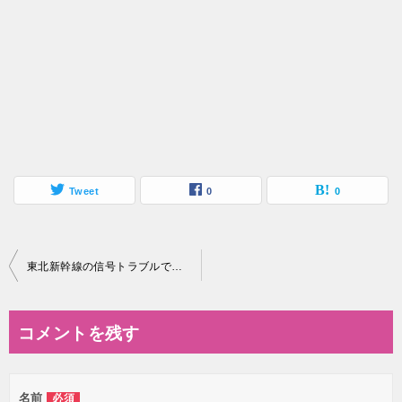
Tweet
0
0
投
東北新幹線の信号トラブルで…
稿
ナ
コメントを残す
ビ
ゲ
名前
必須