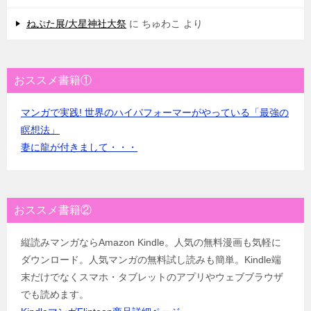
ねぷた展/大星神社大祭
に
ちゅわこ
より
おススメ書籍①
マンガで実践! 世界のハイパフォーマーがやっている「最強の
瞑想法」
妻に龍が付きまして・・・
おススメ書籍②
縦読みマンガならAmazon Kindle。人気の無料漫画も気軽に
ダウンロード。人気マンガの無料試し読みも簡単。Kindle端
末だけでなくスマホ・タブレットのアプリやウェブブラウザ
でも読めます。