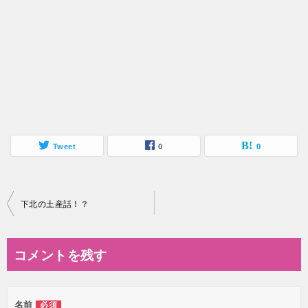
Tweet
0
0
投
下北の土産話！？
稿
ナ
コメントを残す
ビ
ゲ
名前
必須