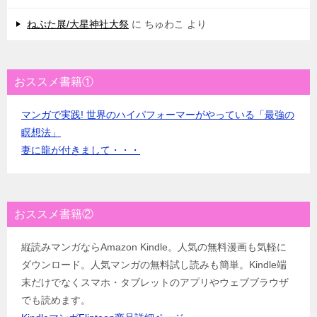
ねぷた展/大星神社大祭
に
ちゅわこ
より
おススメ書籍①
マンガで実践! 世界のハイパフォーマーがやっている「最強の
瞑想法」
妻に龍が付きまして・・・
おススメ書籍②
縦読みマンガならAmazon Kindle。人気の無料漫画も気軽に
ダウンロード。人気マンガの無料試し読みも簡単。Kindle端
末だけでなくスマホ・タブレットのアプリやウェブブラウザ
でも読めます。