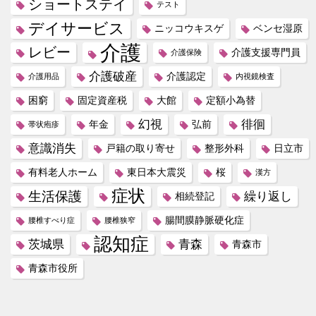
ショートステイ
テスト
デイサービス
ニッコウキスゲ
ベンセ湿原
介護
レビー
介護支援専門員
介護保険
介護破産
介護認定
介護用品
内視鏡検査
困窮
固定資産税
大館
定額小為替
幻視
徘徊
年金
弘前
帯状疱疹
意識消失
戸籍の取り寄せ
整形外科
日立市
有料老人ホーム
東日本大震災
桜
漢方
症状
生活保護
繰り返し
相続登記
腸間膜静脈硬化症
腰椎すべり症
腰椎狭窄
認知症
茨城県
青森
青森市
青森市役所