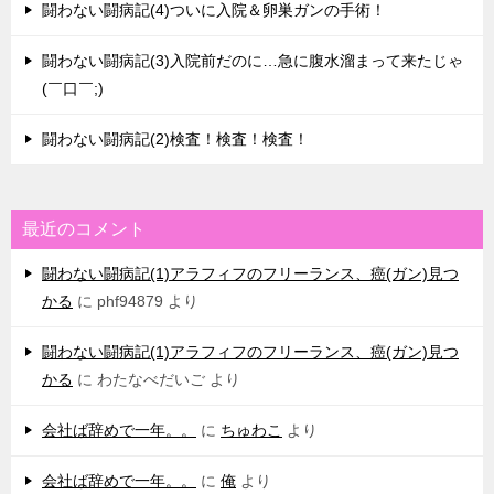
闘わない闘病記(4)ついに入院＆卵巣ガンの手術！
闘わない闘病記(3)入院前だのに…急に腹水溜まって来たじゃ
(￣口￣;)
闘わない闘病記(2)検査！検査！検査！
最近のコメント
闘わない闘病記(1)アラフィフのフリーランス、癌(ガン)見つ
かる
に
phf94879
より
闘わない闘病記(1)アラフィフのフリーランス、癌(ガン)見つ
かる
に
わたなべだいご
より
会社ば辞めで一年。。
に
ちゅわこ
より
会社ば辞めで一年。。
に
俺
より