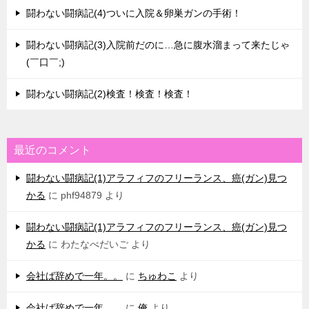
闘わない闘病記(4)ついに入院＆卵巣ガンの手術！
闘わない闘病記(3)入院前だのに…急に腹水溜まって来たじゃ
(￣口￣;)
闘わない闘病記(2)検査！検査！検査！
最近のコメント
闘わない闘病記(1)アラフィフのフリーランス、癌(ガン)見つ
かる
に
phf94879
より
闘わない闘病記(1)アラフィフのフリーランス、癌(ガン)見つ
かる
に
わたなべだいご
より
会社ば辞めで一年。。
に
ちゅわこ
より
会社ば辞めで一年。。
に
俺
より