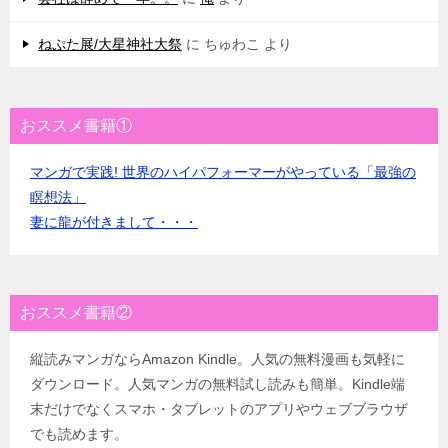
ねぷた展/大星神社大祭
に
ちゅわこ
より
おススメ書籍①
マンガで実践! 世界のハイパフォーマーがやっている「最強の
瞑想法」
妻に龍が付きまして・・・
おススメ書籍②
縦読みマンガならAmazon Kindle。人気の無料漫画も気軽に
ダウンロード。人気マンガの無料試し読みも簡単。Kindle端
末だけでなくスマホ・タブレットのアプリやウェブブラウザ
でも読めます。