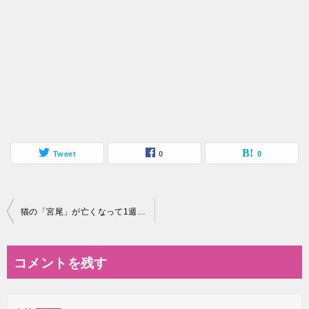
Tweet
0
0
投
猫の「宮尾」が亡くなって1週間。。。
稿
ナ
コメントを残す
ビ
ゲ