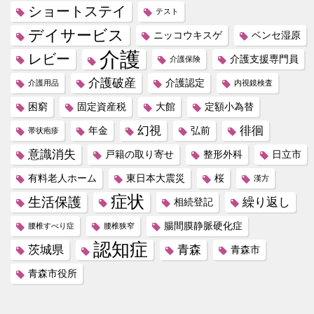
ショートステイ
テスト
デイサービス
ニッコウキスゲ
ベンセ湿原
介護
レビー
介護支援専門員
介護保険
介護破産
介護認定
介護用品
内視鏡検査
困窮
固定資産税
大館
定額小為替
幻視
徘徊
年金
弘前
帯状疱疹
意識消失
戸籍の取り寄せ
整形外科
日立市
有料老人ホーム
東日本大震災
桜
漢方
症状
生活保護
繰り返し
相続登記
腸間膜静脈硬化症
腰椎すべり症
腰椎狭窄
認知症
茨城県
青森
青森市
青森市役所