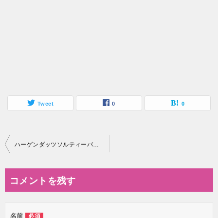
Tweet
0
0
投
ハーゲンダッツソルティーバタービスケット/船の博物館～ナッチャンWorld
稿
ナ
コメントを残す
ビ
ゲ
名前
必須