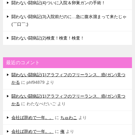
闘わない闘病記(4)ついに入院＆卵巣ガンの手術！
闘わない闘病記(3)入院前だのに…急に腹水溜まって来たじゃ
(￣口￣;)
闘わない闘病記(2)検査！検査！検査！
最近のコメント
闘わない闘病記(1)アラフィフのフリーランス、癌(ガン)見つ
かる
に
phf94879
より
闘わない闘病記(1)アラフィフのフリーランス、癌(ガン)見つ
かる
に
わたなべだいご
より
会社ば辞めで一年。。
に
ちゅわこ
より
会社ば辞めで一年。。
に
俺
より