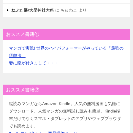
ねぷた展/大星神社大祭
に
ちゅわこ
より
おススメ書籍①
マンガで実践! 世界のハイパフォーマーがやっている「最強の
瞑想法」
妻に龍が付きまして・・・
おススメ書籍②
縦読みマンガならAmazon Kindle。人気の無料漫画も気軽に
ダウンロード。人気マンガの無料試し読みも簡単。Kindle端
末だけでなくスマホ・タブレットのアプリやウェブブラウザ
でも読めます。