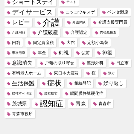
ショートステイ
テスト
デイサービス
ニッコウキスゲ
ベンセ湿原
介護
レビー
介護支援専門員
介護保険
介護破産
介護認定
介護用品
内視鏡検査
困窮
固定資産税
大館
定額小為替
幻視
徘徊
年金
弘前
帯状疱疹
意識消失
戸籍の取り寄せ
整形外科
日立市
有料老人ホーム
東日本大震災
桜
漢方
症状
生活保護
繰り返し
相続登記
腸間膜静脈硬化症
腰椎すべり症
腰椎狭窄
認知症
茨城県
青森
青森市
青森市役所