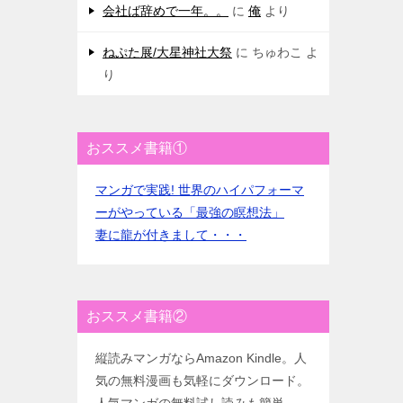
会社ば辞めで一年。。
に
俺
より
ねぷた展/大星神社大祭
に
ちゅわこ
よ
り
おススメ書籍①
マンガで実践! 世界のハイパフォーマ
ーがやっている「最強の瞑想法」
妻に龍が付きまして・・・
おススメ書籍②
縦読みマンガならAmazon Kindle。人
気の無料漫画も気軽にダウンロード。