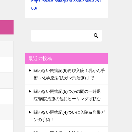
https://www.instagram.com/chuwako1
00/
最近の投稿
闘わない闘病記(6)再び入院！乳がん手
術～化学療法(抗ガン剤治療)まで
闘わない闘病記(5)つかの間の一時退
院/病院治療の他にヒーリングば頼む
闘わない闘病記(4)ついに入院＆卵巣ガ
ンの手術！