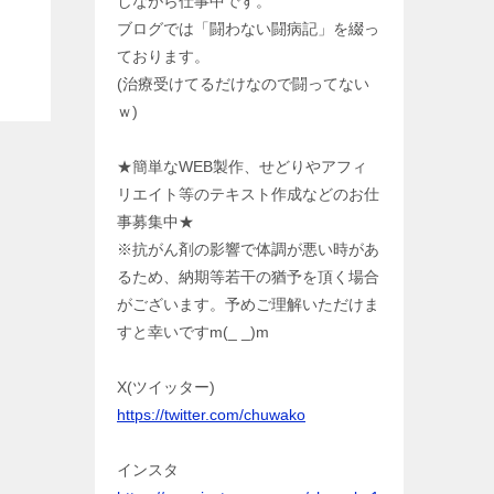
しながら仕事中です。
ブログでは「闘わない闘病記」を綴っ
ております。
(治療受けてるだけなので闘ってない
ｗ)
★簡単なWEB製作、せどりやアフィ
リエイト等のテキスト作成などのお仕
事募集中★
※抗がん剤の影響で体調が悪い時があ
るため、納期等若干の猶予を頂く場合
がございます。予めご理解いただけま
すと幸いですm(_ _)m
X(ツイッター)
https://twitter.com/chuwako
インスタ