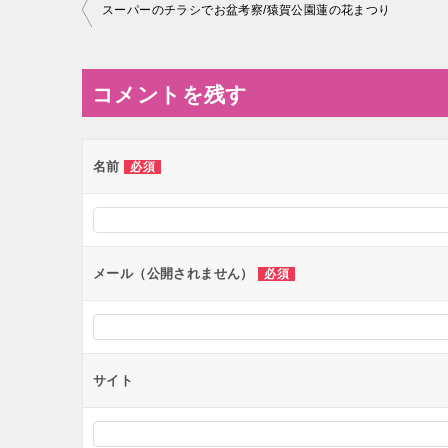
投
スーパーのチラシでお盆考察/猿賀公園蓮の花まつり
稿
ナ
コメントを残す
ビ
ゲ
ー
名前
必須
シ
ョ
ン
メール（公開されません）
必須
サイト