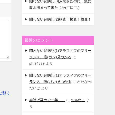
闘わない闘病記(3)入院前だのに…急に
腹水溜まって来たじゃ(￣口￣;)
闘わない闘病記(2)検査！検査！検査！
最近のコメント
闘わない闘病記(1)アラフィフのフリー
ランス、癌(ガン)見つかる
に
phf94879
より
闘わない闘病記(1)アラフィフのフリー
ランス、癌(ガン)見つかる
に
わたなべ
だいご
より
ご覧く
会社ば辞めで一年。。
に
ちゅわこ
よ
り