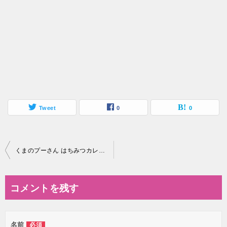
Tweet
0
0
投
くまのプーさん はちみつカレーまん/新青森駅改札がらホームまで
稿
ナ
コメントを残す
ビ
ゲ
名前
必須