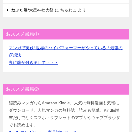
ねぷた展/大星神社大祭
に
ちゅわこ
より
おススメ書籍①
マンガで実践! 世界のハイパフォーマーがやっている「最強の
瞑想法」
妻に龍が付きまして・・・
おススメ書籍②
縦読みマンガならAmazon Kindle。人気の無料漫画も気軽に
ダウンロード。人気マンガの無料試し読みも簡単。Kindle端
末だけでなくスマホ・タブレットのアプリやウェブブラウザ
でも読めます。