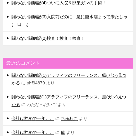
闘わない闘病記(4)ついに入院＆卵巣ガンの手術！
闘わない闘病記(3)入院前だのに…急に腹水溜まって来たじゃ
(￣口￣;)
闘わない闘病記(2)検査！検査！検査！
最近のコメント
闘わない闘病記(1)アラフィフのフリーランス、癌(ガン)見つ
かる
に
phf94879
より
闘わない闘病記(1)アラフィフのフリーランス、癌(ガン)見つ
かる
に
わたなべだいご
より
会社ば辞めで一年。。
に
ちゅわこ
より
会社ば辞めで一年。。
に
俺
より