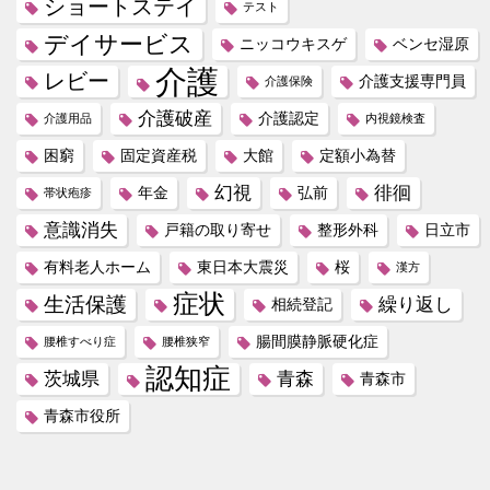
ショートステイ
テスト
デイサービス
ニッコウキスゲ
ベンセ湿原
介護
レビー
介護支援専門員
介護保険
介護破産
介護認定
介護用品
内視鏡検査
困窮
固定資産税
大館
定額小為替
幻視
徘徊
年金
弘前
帯状疱疹
意識消失
戸籍の取り寄せ
整形外科
日立市
有料老人ホーム
東日本大震災
桜
漢方
症状
生活保護
繰り返し
相続登記
腸間膜静脈硬化症
腰椎すべり症
腰椎狭窄
認知症
茨城県
青森
青森市
青森市役所