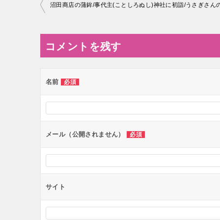
投
沼田商店の蒲鉾/事代主(ことしろぬし)神社に初詣/うさぎさん
稿
ナ
コメントを残す
ビ
ゲ
ー
名前
必須
シ
ョ
ン
メール（公開されません）
必須
サイト