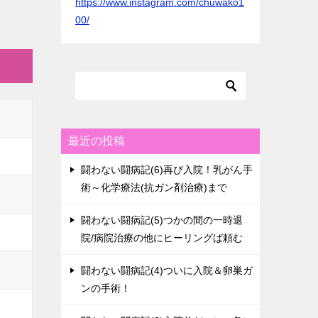
https://www.instagram.com/chuwako1
00/
最近の投稿
闘わない闘病記(6)再び入院！乳がん手
術～化学療法(抗ガン剤治療)まで
闘わない闘病記(5)つかの間の一時退
院/病院治療の他にヒーリングば頼む
闘わない闘病記(4)ついに入院＆卵巣ガ
ンの手術！