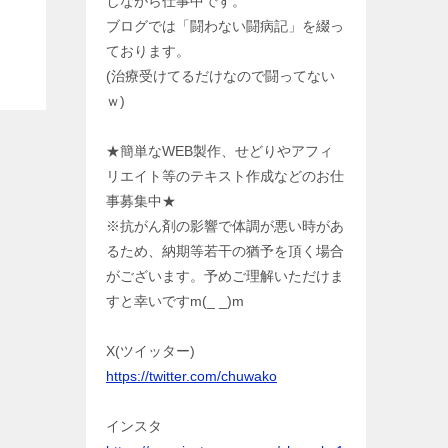
しながら仕事中です。
ブログでは「闘わない闘病記」を綴っ
ております。
(治療受けてるだけなので闘ってない
ｗ)
★簡単なWEB製作、せどりやアフィ
リエイト等のテキスト作成などのお仕
事募集中★
※抗がん剤の影響で体調が悪い時があ
るため、納期等若干の猶予を頂く場合
がございます。予めご理解いただけま
すと幸いですm(_ _)m
X(ツイッター)
https://twitter.com/chuwako
インスタ