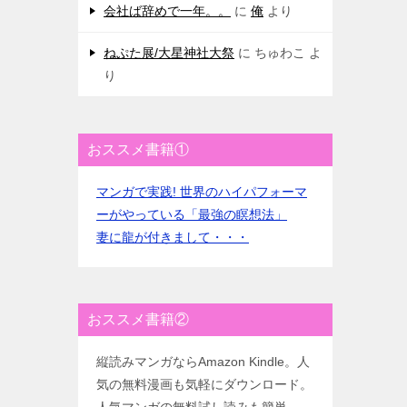
会社ば辞めで一年。。
に
俺
より
ねぷた展/大星神社大祭
に
ちゅわこ
よ
り
おススメ書籍①
マンガで実践! 世界のハイパフォーマ
ーがやっている「最強の瞑想法」
妻に龍が付きまして・・・
おススメ書籍②
縦読みマンガならAmazon Kindle。人
気の無料漫画も気軽にダウンロード。