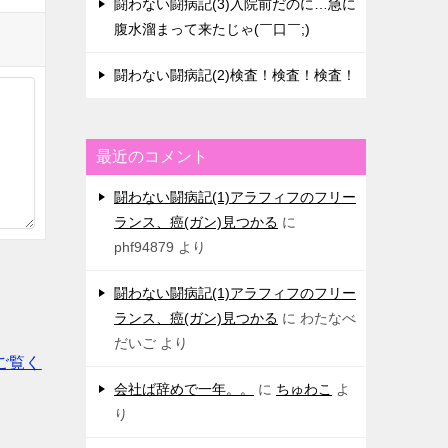
闘わない闘病記(3)入院前だのに…急に
腹水溜まって来たじゃ(￣口￣;)
闘わない闘病記(2)検査！検査！検査！
最近のコメント
闘わない闘病記(1)アラフィフのフリー
ランス、癌(ガン)見つかる
に
phf94879
より
闘わない闘病記(1)アラフィフのフリー
ランス、癌(ガン)見つかる
に
わたなべ
だいご
より
ご覧く
会社ば辞めで一年。。
に
ちゅわこ
よ
り