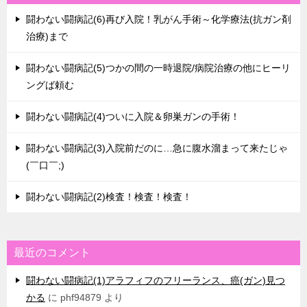
闘わない闘病記(6)再び入院！乳がん手術～化学療法(抗ガン剤
治療)まで
闘わない闘病記(5)つかの間の一時退院/病院治療の他にヒーリ
ングば頼む
闘わない闘病記(4)ついに入院＆卵巣ガンの手術！
闘わない闘病記(3)入院前だのに…急に腹水溜まって来たじゃ
(￣口￣;)
闘わない闘病記(2)検査！検査！検査！
最近のコメント
闘わない闘病記(1)アラフィフのフリーランス、癌(ガン)見つ
かる
に
phf94879
より