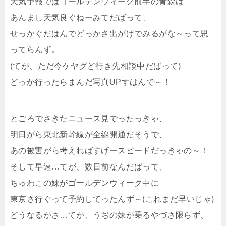
天気予報ではゴールデンウィーク前半の青森は
あんまし天気良ぐねーみてだばって、
せっかぐだはんでどっかさ出がげでみるがな～って思
ってらんず。
(てが、ただ今ケヤグど行き先相談中だばって)
どっか行ったらまんだ写真UPすはんで～！
とごろでさきたニュース見でったっきゃ、
明日がら東北新幹線が全線開通だそうで、
あの被害がら考えればすげースピードだっきゃの～！
そして早速…てが、数日前なんだばって、
ちゅわこの妹がゴールデンウィーク中に
東京さ行ぐって予約してったんず～(これまだ早いじゃ)
どうなるがさ…てが、うぢの妹が乗るやづさ限らず、