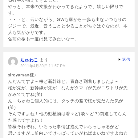
る行事が増えてきました。
やっと、本来の支援がわかってきたようで、嬉しい限りで
す。
・・・と、云いながら、GWも家から一歩も出ないつもりの
ジジーで、最近、云うこととやることがちぐはぐなのが、本
人も気がかりです。
弘前の桜も一度は見てみたいなー。
ちゅわこ
より:
返信
2011年4月30日 11:57 PM
siroyaman様♪
んだんですよ～桜ど新幹線ど、青森さ到着しましたよ～！
桜が先が、新幹線が先が…なんがタマゴが先がニワトリが先
がみてですね(笑)
ん～ちゅわこ個人的には、タッチの差で桜が先だんた気が
(笑)
そんですよね！他の動植物は着々ど(淡々ど？)前進してらん
た感じですよね！
皆様それぞれ、いろった事情ば抱えでいらっしゃるがど
思いますが…前向いでけっぱっていがねばまいねですよね☆