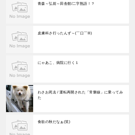
青森～弘前～田舎館/二字熟語！？
皮膚科さ行ったんず～(￣口￣lll)
にゃあこ、病院に行く１
わさお死去 / 運転再開された「常磐線」に乗ってみ
た
食欲の秋だなぁ(笑)