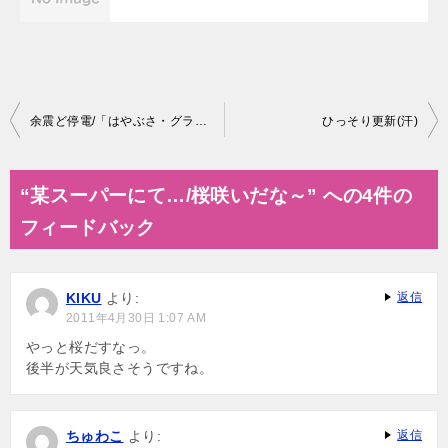
投
余震ど停電/「はやぶさ・グランクラス」の座席
ひっそり更新(汗)
稿
ナ
“某スーパーにて…/桜咲いだな～” への4件の
ビ
フィードバック
ゲ
ー
KIKU
より:
返信
シ
2011年4月30日 1:07 AM
ョ
やっと桜だすなっ。
後半が天気良さそうですね。
ン
ちゅわこ
より:
返信