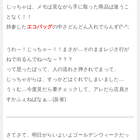
じっちゃは、メモば見ながら手に取った商品ば迷うこ
となく！！
持参した
エコバッグ
の中さどんどん入れでらんず(^-^;
うわ～！じっちゃ～！！まさが…そのままレジさ行が
ねで出るんでねべな～？？？
って思ったばって、人の流れさ押されでまって、
じっちゃがらは、すっかどはぐれでしまいました…
うぅむ…今度見だら要チェックして、アレだら店員さ
すかふぇねばなぁ…(反省)
さてさて、明日がらいよいよゴールデンウィークだっ