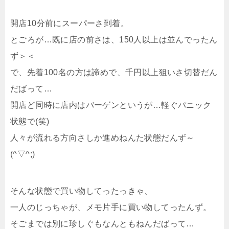
開店10分前にスーパーさ到着。
とごろが…既に店の前さは、150人以上は並んでったん
ず＞＜
で、先着100名の方は諦めで、千円以上狙いさ切替だん
だばって…
開店ど同時に店内はバーゲンというが…軽ぐパニック
状態で(笑)
人々が流れる方向さしか進めねんた状態だんず～
(^▽^;)
そんな状態で買い物してったっきゃ、
一人のじっちゃが、メモ片手に買い物してったんず。
そごまでは別に珍しぐもなんともねんだばって…