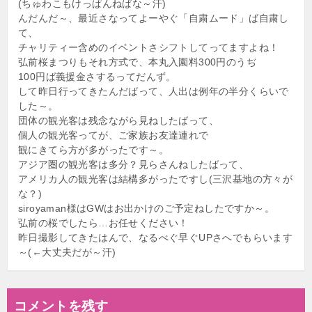
(ちゅわこもけっぱんねばな～汗)
んだんだ～、最近さなってよーやぐ「自粛ムード」ば自粛し
て、
チャリティー含めのイベントさシフトしてってますよね！
弘前桜まつりもそれ方式で、本丸入園料300円のうぢ
100円ば義援金さするってだんず。
して昨日行ってきたんだばって、人出は例年の半分くらいで
した～。
団体の観光客は残念ながら見ねしたばって、
個人の観光客ってが、ご家族お友達連れで
観にきてら方が多がったです～。
アジア圏の観光客は多分？見らさんねしたばって、
アメリカ人の観光客は結構多がったですし(三沢基地の方々が
な？)
siroyaman様はGWはお出かけのご予定ねしたですか～。
弘前の桜でしたら…お任せください！
昨日撮影してきたはんで、なるべぐ早ぐUPさへでもらいます
～(←大丈夫だが～汗)
コメントを残す