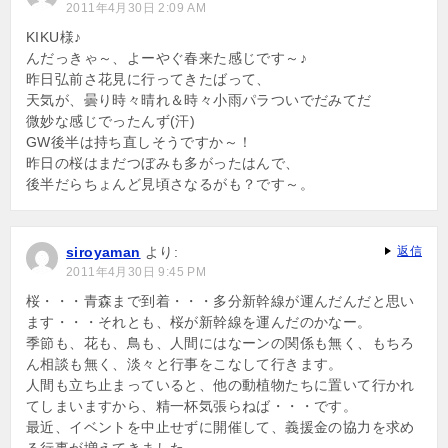
2011年4月30日 2:09 AM
KIKU様♪
んだっきゃ～、よーやぐ春来た感じです～♪
昨日弘前さ花見に行ってきたばって、
天気が、曇り時々晴れ＆時々小雨パラついでだみてだ
微妙な感じでったんず(汗)
GW後半は持ち直しそうですか～！
昨日の桜はまだつぼみも多がったはんで、
後半だらちょんど見頃さなるがも？です～。
siroyaman
より:
返信
2011年4月30日 9:45 PM
桜・・・青森まで到着・・・多分新幹線が運んだんだと思い
ます・・・それとも、桜が新幹線を運んだのかなー。
季節も、花も、鳥も、人間にはなーンの関係も無く、もちろ
ん相談も無く、淡々と行事をこなして行きます。
人間も立ち止まっていると、他の動植物たちに置いて行かれ
てしまいますから、精一杯気張らねば・・・です。
最近、イベントを中止せずに開催して、義援金の協力を求め