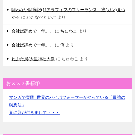
闘わない闘病記(1)アラフィフのフリーランス、癌(ガン)見つ
かる
に
わたなべだいご
より
会社ば辞めで一年。。
に
ちゅわこ
より
会社ば辞めで一年。。
に
俺
より
ねぷた展/大星神社大祭
に
ちゅわこ
より
おススメ書籍①
マンガで実践! 世界のハイパフォーマーがやっている「最強の
瞑想法」
妻に龍が付きまして・・・