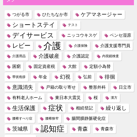
ケアマネージャー
つがる市
ひたちなか市
ショートステイ
テスト
デイサービス
ニッコウキスゲ
ベンセ湿原
介護
レビー
介護支援専門員
介護保険
介護破産
介護認定
介護用品
内視鏡検査
困窮
固定資産税
大館
定額小為替
幻視
徘徊
年金
弘前
帯状疱疹
意識消失
戸籍の取り寄せ
整形外科
日立市
有料老人ホーム
東日本大震災
桜
漢方
症状
生活保護
繰り返し
相続登記
腸間膜静脈硬化症
腰椎すべり症
腰椎狭窄
認知症
茨城県
青森
青森市