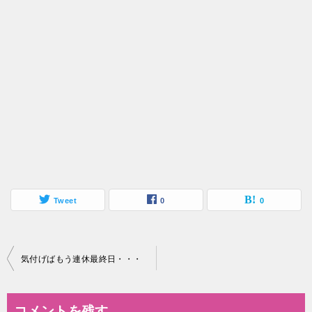
Tweet
0
0
投
気付げばもう連休最終日・・・
稿
ナ
コメントを残す