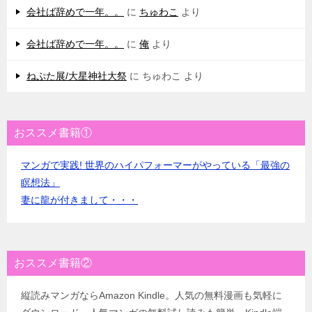
会社ば辞めで一年。。
に
ちゅわこ
より
会社ば辞めで一年。。
に
俺
より
ねぷた展/大星神社大祭
に
ちゅわこ
より
おススメ書籍①
マンガで実践! 世界のハイパフォーマーがやっている「最強の
瞑想法」
妻に龍が付きまして・・・
おススメ書籍②
縦読みマンガならAmazon Kindle。人気の無料漫画も気軽に