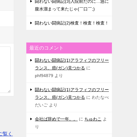
闘わない闘病記(3)入院前だのに…急に
腹水溜まって来たじゃ(￣口￣;)
闘わない闘病記(2)検査！検査！検査！
最近のコメント
闘わない闘病記(1)アラフィフのフリー
ランス、癌(ガン)見つかる
に
phf94879
より
闘わない闘病記(1)アラフィフのフリー
ランス、癌(ガン)見つかる
に
わたなべ
だいご
より
会社ば辞めで一年。。
に
ちゅわこ
よ
り
ご覧く