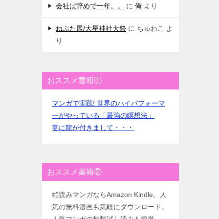
会社ば辞めで一年。。
に
俺
より
ねぷた展/大星神社大祭
に
ちゅわこ
よ
り
おススメ書籍①
マンガで実践! 世界のハイパフォーマ
ーがやっている「最強の瞑想法」
妻に龍が付きまして・・・
おススメ書籍②
縦読みマンガならAmazon Kindle。人
気の無料漫画も気軽にダウンロード。