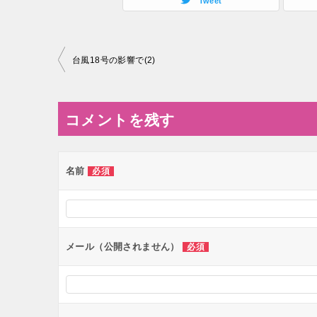
Tweet
投
台風18号の影響で(2)
稿
ナ
コメントを残す
ビ
ゲ
ー
名前
必須
シ
ョ
ン
メール（公開されません）
必須