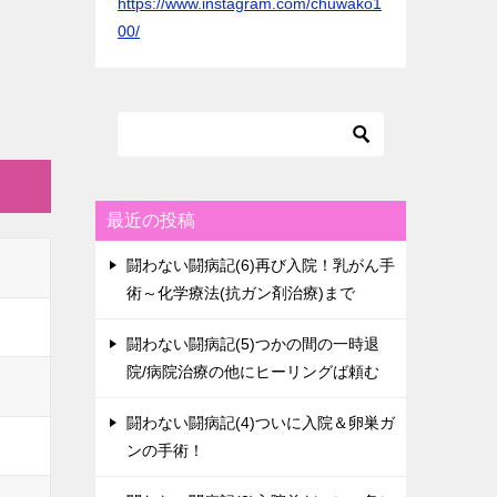
https://www.instagram.com/chuwako1
00/
最近の投稿
闘わない闘病記(6)再び入院！乳がん手
術～化学療法(抗ガン剤治療)まで
闘わない闘病記(5)つかの間の一時退
院/病院治療の他にヒーリングば頼む
闘わない闘病記(4)ついに入院＆卵巣ガ
ンの手術！