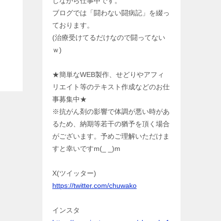
しながら仕事中です。
ブログでは「闘わない闘病記」を綴っ
ております。
(治療受けてるだけなので闘ってない
ｗ)
★簡単なWEB製作、せどりやアフィ
リエイト等のテキスト作成などのお仕
事募集中★
※抗がん剤の影響で体調が悪い時があ
るため、納期等若干の猶予を頂く場合
がございます。予めご理解いただけま
すと幸いですm(_ _)m
X(ツイッター)
https://twitter.com/chuwako
インスタ