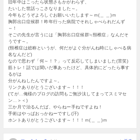
旧年中はこったら状態さもかがわらず、
たいした世話っこさなりました～。
今年もどうぞよろしぐお願いいたします～ｍ(＿ ＿)ｍ
胸郭出口症候群！昨年行った病院でそれしゃべられだんず
～！
そごの先生が言うには「胸郭出口症候群≒頸椎症」なんだそ
うです～。
(頸椎症は総称というが、何だがよぐ分がんね時にしゃべる病
名なんだど)
なので思わず「何～！？」って反応してしまいました(苦笑)
筋トレ！話では聞いだ事あったけど、具体的にどったら事す
るがは
分がんねしたんですよ～。
リンクありがとうございます～！！！
(てが…俺様のブログの訪問もご無沙汰してまってスミマセ
ン…＞＜)
三か月で治るんだば、やらねー手ねですよね！
手術はやっぱおっかねーですし(汗)
ホントありがとうございます～！！！ｍ(＿ ＿)ｍ