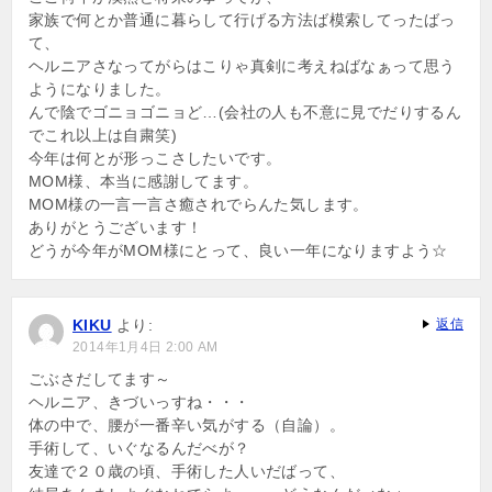
家族で何とか普通に暮らして行げる方法ば模索してったばっ
て、
ヘルニアさなってがらはこりゃ真剣に考えねばなぁって思う
ようになりました。
んで陰でゴニョゴニョど…(会社の人も不意に見でだりするん
でこれ以上は自粛笑)
今年は何とが形っこさしたいです。
MOM様、本当に感謝してます。
MOM様の一言一言さ癒されでらんた気します。
ありがとうございます！
どうが今年がMOM様にとって、良い一年になりますよう☆
KIKU
より:
返信
2014年1月4日 2:00 AM
ごぶさだしてます～
ヘルニア、きづいっすね・・・
体の中で、腰が一番辛い気がする（自論）。
手術して、いぐなるんだべが？
友達で２０歳の頃、手術した人いだばって、