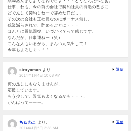
結局あんましよぐなねでらよ・・・どうなんだべなぁ。
仕事、わも、今の前の会社で契約社員の待遇の悪さに
どでんして契約しねーで辞めだ口だし、
その次の会社も正社員なのにボーナス無し、
残業減らされで、辞めるごどに・・・
ほんとに景気回復、いづだべ？って感じです。
なんだが、仕事運ねー（笑）
こんな人もいるがら、まんつ元気出して！
今年もよろしぐ～＾＾
siroyaman
より:
返信
2014年1月4日 10:08 PM
何の足しにもなりませんが、
応援しています。
もう少しで、景気もよくなるかも・・・、
がんばってーーー。
ちゅわこ
より:
返信
2014年1月5日 2:38 AM