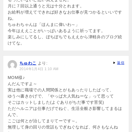
月に７回以上通うと元は十分とれます。
お給料が増えてできれば好きなお仕事が見つかるといいです
ね。
ちゅわちゃんは「ほんまに偉いわ～」
今年はええことがいっぱいあるように祈ってます。
楽しみにしてるし、ぼちぼちでもええから津軽弁のブログ続
けてな。
ちゅわこ
より:
返信
2014年1月4日 1:10 AM
MOM様♪
んだんですよ～
実は他に職場での人間関係とがもあったりしたばって、
ゆうべ書きかげで、「やっぱ大人気ねーな」って思って
そごはカットしました(よぐありがちだ事です苦笑)
ただヘルニアは仕事だげでねぐ、生活全般さ影響してまるは
んで、
こごは何とが治してまりてーです～。
無理して身の回りの世話もでぎねぐなれば、何さもなんね