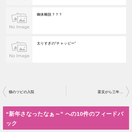
幽体離脱？？？
太りすぎの“チャッピー”
投
猫のツピの入院
震災がら三年…
稿
ナ
“新年さなったなぁ～” への10件のフィードバ
ビ
ック
ゲ