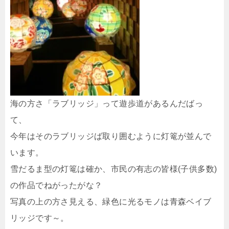
海の方さ「ラブリッジ」って遊歩道があるんだばっ
て、
今年はそのラブリッジば取り囲むように灯篭が並んで
います。
雪だるま型の灯篭は確か、市民の有志の皆様(子供多数)
の作品でねがったがな？
写真の上の方さ見える、緑色に光るモノは青森ベイブ
リッジです～。