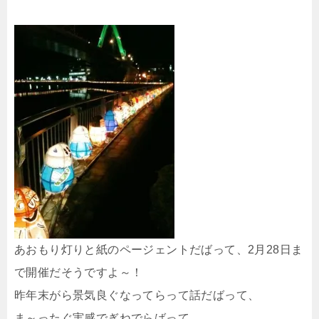
あおもり灯りと紙のページェントだばって、2月28日ま
で開催だそうですよ～！
昨年末がら景気良ぐなってらって話だばって、
ま～ったぐ実感でぎねでらばって、