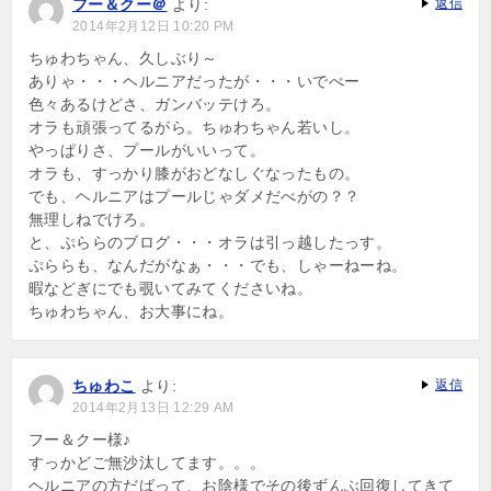
フー＆クー＠
より:
返信
2014年2月12日 10:20 PM
ちゅわちゃん、久しぶり～
ありゃ・・・ヘルニアだったが・・・いでべー
色々あるけどさ、ガンバッテけろ。
オラも頑張ってるがら。ちゅわちゃん若いし。
やっぱりさ、プールがいいって。
オラも、すっかり膝がおどなしぐなったもの。
でも、ヘルニアはプールじゃダメだべがの？？
無理しねでけろ。
と、ぷららのブログ・・・オラは引っ越したっす。
ぷららも、なんだがなぁ・・・でも、しゃーねーね。
暇などぎにでも覗いてみてくださいね。
ちゅわちゃん、お大事にね。
ちゅわこ
より:
返信
2014年2月13日 12:29 AM
フー＆クー様♪
すっかどご無沙汰してます。。。
ヘルニアの方だばって、お陰様でその後ずんぶ回復してきて