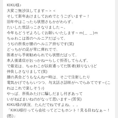
KIKU様♪
大変ご無沙汰してます～＞＜
そして新年あけましておめでとうございます～！
旧年中はこったら状態さもかがわらず、
たいした世話っこさなりました～。
今年もどうぞよろしぐお願いいたします～ｍ(＿ ＿)ｍ
ちゅわこは首のヘルニアだばって、
うぢの所長が腰のヘルニア持ぢです(笑)
どっちがの足が常に痺れでで、
医者がら手術勧められでら状態だばって、
本人後遺症がおっかねーらしぐ拒否してらんず。
で最近は、ちゅわこが以前通ってだ医者(頼りない)ど
仲良しさなりまして(笑)
腰の具合どうもなんねー時は、そごで注射したり
電気かげでもらいつつ、与太話さ話咲がへでらみてです～(こ
れはこれで楽しそう♪)
やっぱ、所長みたけに騙しだまし付ぎあって
いがねばまいねのがなって思います～(苦笑)
KIKU様の状況、たんだでねですよね。。。
「KIKU様行ってら会社ってどごもホント！見る目ねなぁ～！
(怒)」