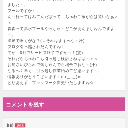
ました～。
プールですか～。
ん～行ってはみてんだばって、ちゅわこ家がらは遠いなぁ＞
＜
青森って温水プールやっちゅ～どごがあんましねんですよ
～。
温泉で泳ぐがな？(←それはまずべな～汗)
ブログ引っ越されだんですね！
てが…6月でサービス終了ですか～！(驚)
それだらちゅわこも引っ越し検討さねばは～＞＜
お局さいびられで落ち込んでら場合でねな～(汗)
なるべぐ早ぐ、引っ越し作業始めてど思います～。
情報ありがとうございます～ｍ(＿ ＿)ｍ
とりあえず…ブックマーク変更いたしますね☆
コメントを残す
名前
必須