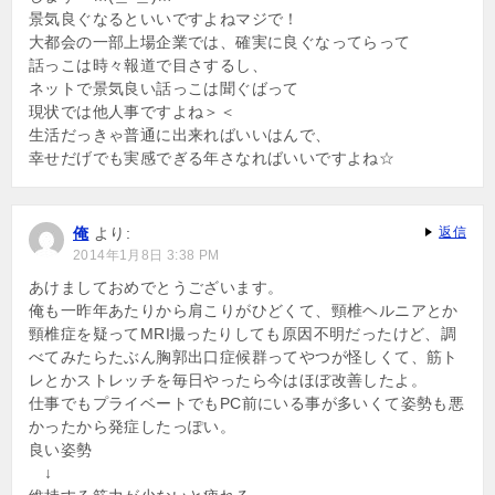
景気良ぐなるといいですよねマジで！
大都会の一部上場企業では、確実に良ぐなってらって
話っこは時々報道で目さするし、
ネットで景気良い話っこは聞ぐばって
現状では他人事ですよね＞＜
生活だっきゃ普通に出来ればいいはんで、
幸せだげでも実感でぎる年さなればいいですよね☆
俺
より:
返信
2014年1月8日 3:38 PM
あけましておめでとうございます。
俺も一昨年あたりから肩こりがひどくて、頸椎ヘルニアとか
頸椎症を疑ってMRI撮ったりしても原因不明だったけど、調
べてみたらたぶん胸郭出口症候群ってやつが怪しくて、筋ト
レとかストレッチを毎日やったら今はほぼ改善したよ。
仕事でもプライベートでもPC前にいる事が多いくて姿勢も悪
かったから発症したっぽい。
良い姿勢
↓