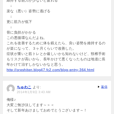
維持する筋力が少ないと疲れる
↓
楽な（悪い）姿勢に逃げる
↓
更に筋力が低下
↓
骨に負担がかかる
この悪循環なんだよね。
これを改善するために体を鍛えたら、良い姿勢を維持するの
が楽になって、３ヶ月くらいで改善した。
症状が重いと筋トレとか厳しいかも知れないけど、頸椎手術
もリスクが高いから、長年かけて悪くなったものは地道に長
年かけて治すしかないかなと思う。
http://oreshiten.blog47.fc2.com/blog-entry-364.html
ちゅわこ
より:
返信
2014年1月9日 3:43 AM
俺様♪
大変ご無沙汰してます～＞＜
そして新年あけましておめでとうございます～！