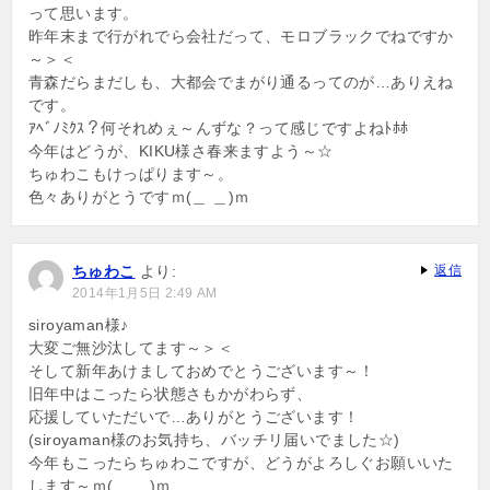
って思います。
昨年末まで行がれでら会社だって、モロブラックでねですか
～＞＜
青森だらまだしも、大都会でまがり通るってのが…ありえね
です。
ｱﾍﾞﾉﾐｸｽ？何それめぇ～んずな？って感じですよねﾄﾎﾎ
今年はどうが、KIKU様さ春来ますよう～☆
ちゅわこもけっぱります～。
色々ありがとうですｍ(＿ ＿)ｍ
ちゅわこ
より:
返信
2014年1月5日 2:49 AM
siroyaman様♪
大変ご無沙汰してます～＞＜
そして新年あけましておめでとうございます～！
旧年中はこったら状態さもかがわらず、
応援していただいで…ありがとうございます！
(siroyaman様のお気持ち、バッチリ届いでました☆)
今年もこったらちゅわこですが、どうがよろしぐお願いいた
します～ｍ(＿ ＿)ｍ