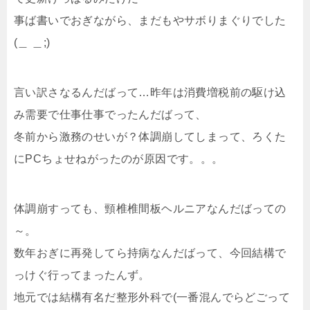
事ば書いでおぎながら、まだもやサボりまぐりでした
(＿ ＿;)
言い訳さなるんだばって…昨年は消費増税前の駆け込
み需要で仕事仕事でったんだばって、
冬前から激務のせいが？体調崩してしまって、ろくた
にPCちょせねがったのが原因です。。。
体調崩すっても、頸椎椎間板ヘルニアなんだばっての
～。
数年おぎに再発してら持病なんだばって、今回結構で
っけぐ行ってまったんず。
地元では結構有名だ整形外科で(一番混んでらどごって