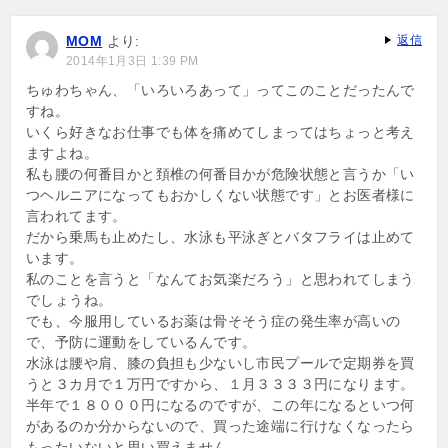
ー
MOM
より:
返信
シ
2014年1月3日 1:39 PM
ョ
ちゅわちゃん、「いろいろあって」ってこのことだったんで
すね。
ン
いくら好きなお仕事でも体を痛めてしまってはちょっと考え
ますよね。
私も腰の何番目かと頚椎の何番目かが危険状態と言うか「い
つヘルニアになってもおかしくない状態です」とお医者様に
言われてます。
だから乗馬も止めたし、水泳も平泳ぎとバタフライは止めて
います。
私のことを言うと「なんてお気楽だろう」と思われてしまう
でしょうね。
でも、今服用しているお薬は骨そそう症の発生率が高いの
で、予防に運動をしているんです。
水泳は腰や肩、膝の負担も少ないし市民プールで定期券を買
うと３カ月で１万円ですから、１月３３３３円になります。
半年で１８０００円になるのですが、この年になるといつ何
があるのか分からないので、買った途端に行けなくなったら
もったいないと思い買えません。