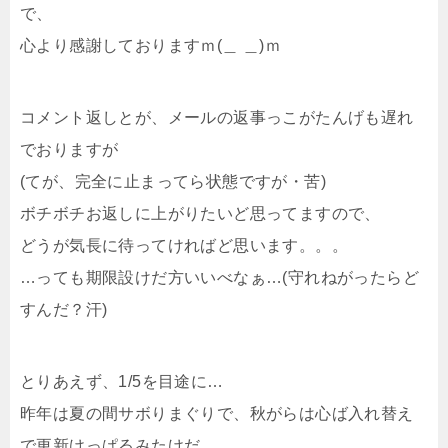
で、
心より感謝しておりますｍ(＿ ＿)ｍ
コメント返しとが、メールの返事っこがたんげも遅れ
でおりますが
(てが、完全に止まってら状態ですが・苦)
ボチボチお返しに上がりたいど思ってますので、
どうが気長に待ってければど思います。。。
…っても期限設けだ方いいべなぁ…(守れねがったらど
すんだ？汗)
とりあえず、1/5を目途に…
昨年は夏の間サボりまぐりで、秋がらは心ば入れ替え
で更新けっぱるみたけだ