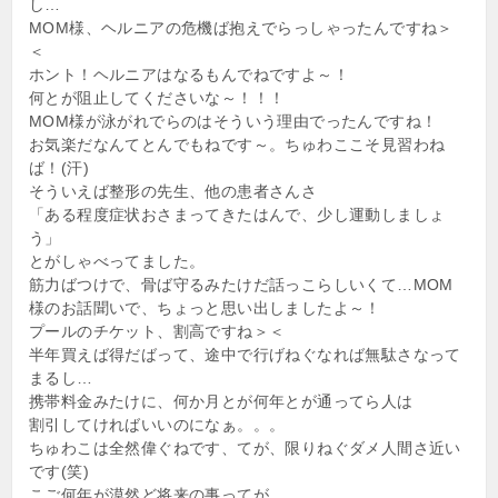
し…
MOM様、ヘルニアの危機ば抱えでらっしゃったんですね＞
＜
ホント！ヘルニアはなるもんでねですよ～！
何とが阻止してくださいな～！！！
MOM様が泳がれでらのはそういう理由でったんですね！
お気楽だなんてとんでもねです～。ちゅわここそ見習わね
ば！(汗)
そういえば整形の先生、他の患者さんさ
「ある程度症状おさまってきたはんで、少し運動しましょ
う」
とがしゃべってました。
筋力ばつけで、骨ば守るみたけだ話っこらしいくて…MOM
様のお話聞いで、ちょっと思い出しましたよ～！
プールのチケット、割高ですね＞＜
半年買えば得だばって、途中で行げねぐなれば無駄さなって
まるし…
携帯料金みたけに、何か月とが何年とが通ってら人は
割引してければいいのになぁ。。。
ちゅわこは全然偉ぐねです、てが、限りねぐダメ人間さ近い
です(笑)
こご何年が漠然ど将来の事ってが、