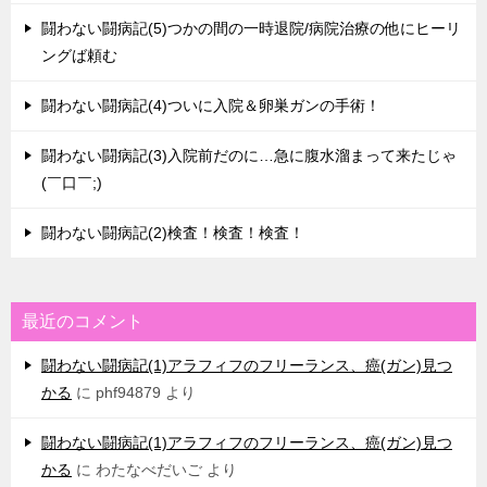
闘わない闘病記(5)つかの間の一時退院/病院治療の他にヒーリ
ングば頼む
闘わない闘病記(4)ついに入院＆卵巣ガンの手術！
闘わない闘病記(3)入院前だのに…急に腹水溜まって来たじゃ
(￣口￣;)
闘わない闘病記(2)検査！検査！検査！
最近のコメント
闘わない闘病記(1)アラフィフのフリーランス、癌(ガン)見つ
かる
に
phf94879
より
闘わない闘病記(1)アラフィフのフリーランス、癌(ガン)見つ
かる
に
わたなべだいご
より