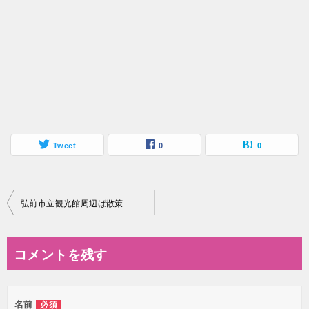
Tweet
0
0
投
弘前市立観光館周辺ば散策
稿
ナ
コメントを残す
ビ
ゲ
名前
必須