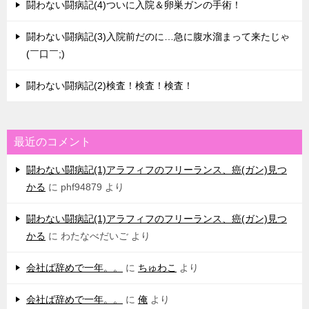
闘わない闘病記(4)ついに入院＆卵巣ガンの手術！
闘わない闘病記(3)入院前だのに…急に腹水溜まって来たじゃ
(￣口￣;)
闘わない闘病記(2)検査！検査！検査！
最近のコメント
闘わない闘病記(1)アラフィフのフリーランス、癌(ガン)見つ
かる
に
phf94879
より
闘わない闘病記(1)アラフィフのフリーランス、癌(ガン)見つ
かる
に
わたなべだいご
より
会社ば辞めで一年。。
に
ちゅわこ
より
会社ば辞めで一年。。
に
俺
より