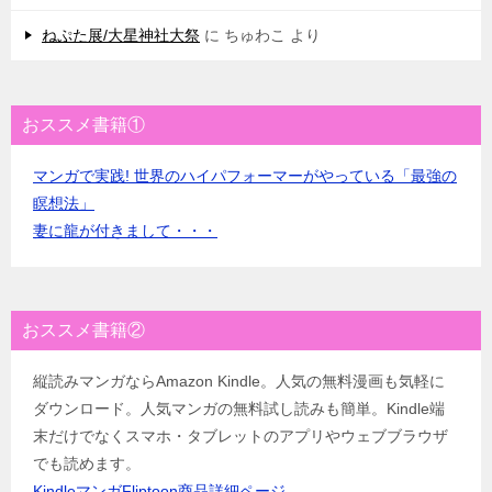
ねぷた展/大星神社大祭
に
ちゅわこ
より
おススメ書籍①
マンガで実践! 世界のハイパフォーマーがやっている「最強の
瞑想法」
妻に龍が付きまして・・・
おススメ書籍②
縦読みマンガならAmazon Kindle。人気の無料漫画も気軽に
ダウンロード。人気マンガの無料試し読みも簡単。Kindle端
末だけでなくスマホ・タブレットのアプリやウェブブラウザ
でも読めます。
KindleマンガFliptoon商品詳細ページ