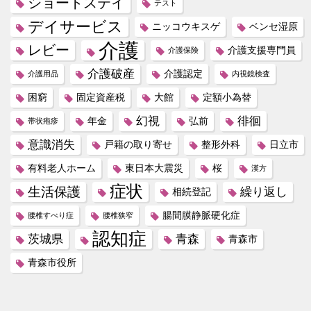
ショートステイ
テスト
デイサービス
ニッコウキスゲ
ベンセ湿原
介護
レビー
介護支援専門員
介護保険
介護破産
介護認定
介護用品
内視鏡検査
困窮
固定資産税
大館
定額小為替
幻視
徘徊
年金
弘前
帯状疱疹
意識消失
戸籍の取り寄せ
整形外科
日立市
有料老人ホーム
東日本大震災
桜
漢方
症状
生活保護
繰り返し
相続登記
腸間膜静脈硬化症
腰椎すべり症
腰椎狭窄
認知症
茨城県
青森
青森市
青森市役所