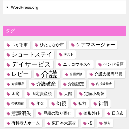
WordPress.org
タグ
ケアマネージャー
つがる市
ひたちなか市
ショートステイ
テスト
デイサービス
ニッコウキスゲ
ベンセ湿原
介護
レビー
介護支援専門員
介護保険
介護破産
介護認定
介護用品
内視鏡検査
困窮
固定資産税
大館
定額小為替
幻視
徘徊
年金
弘前
帯状疱疹
意識消失
戸籍の取り寄せ
整形外科
日立市
有料老人ホーム
東日本大震災
桜
漢方