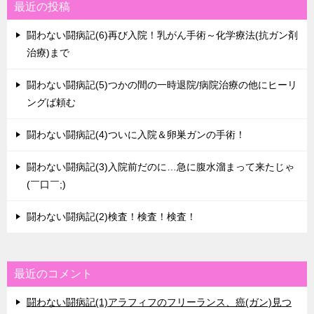
最近の投稿
闘わない闘病記(6)再び入院！乳がん手術～化学療法(抗ガン剤
治療)まで
闘わない闘病記(5)つかの間の一時退院/病院治療の他にヒーリ
ングば頼む
闘わない闘病記(4)ついに入院＆卵巣ガンの手術！
闘わない闘病記(3)入院前だのに…急に腹水溜まって来たじゃ
(￣口￣;)
闘わない闘病記(2)検査！検査！検査！
最近のコメント
闘わない闘病記(1)アラフィフのフリーランス、癌(ガン)見つ