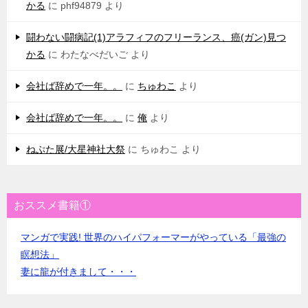
かる
に
phf94879
より
闘わない闘病記(1)アラフィフのフリーランス、癌(ガン)見つ
かる
に
わたなべだいご
より
会社ば辞めで一年。。
に
ちゅわこ
より
会社ば辞めで一年。。
に
俺
より
ねぷた展/大星神社大祭
に
ちゅわこ
より
おススメ書籍①
マンガで実践! 世界のハイパフォーマーがやっている「最強の
瞑想法」
妻に龍が付きまして・・・