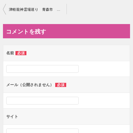
投
津軽龍神霊場巡り 青森市 昭和大仏青龍寺
稿
ナ
コメントを残す
ビ
ゲ
名前
必須
ー
シ
ョ
ン
メール（公開されません）
必須
サイト