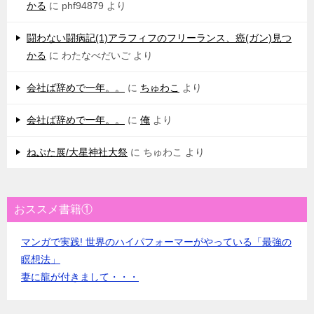
かる
に
phf94879
より
闘わない闘病記(1)アラフィフのフリーランス、癌(ガン)見つ
かる
に
わたなべだいご
より
会社ば辞めで一年。。
に
ちゅわこ
より
会社ば辞めで一年。。
に
俺
より
ねぷた展/大星神社大祭
に
ちゅわこ
より
おススメ書籍①
マンガで実践! 世界のハイパフォーマーがやっている「最強の
瞑想法」
妻に龍が付きまして・・・