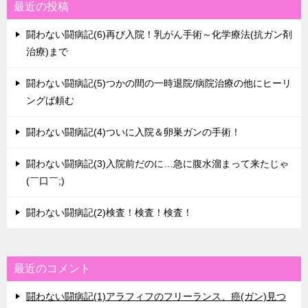
最近の投稿
闘わない闘病記(6)再び入院！乳がん手術～化学療法(抗ガン剤
治療)まで
闘わない闘病記(5)つかの間の一時退院/病院治療の他にヒーリ
ングば頼む
闘わない闘病記(4)ついに入院＆卵巣ガンの手術！
闘わない闘病記(3)入院前だのに…急に腹水溜まって来たじゃ
(￣口￣;)
闘わない闘病記(2)検査！検査！検査！
最近のコメント
闘わない闘病記(1)アラフィフのフリーランス、癌(ガン)見つ