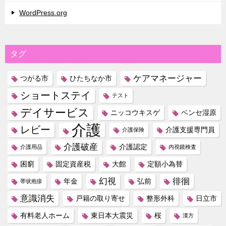
WordPress.org
タグ
ケアマネージャー
つがる市
ひたちなか市
ショートステイ
テスト
デイサービス
ニッコウキスゲ
ベンセ湿原
介護
レビー
介護支援専門員
介護保険
介護破産
介護認定
介護用品
内視鏡検査
困窮
固定資産税
大館
定額小為替
幻視
徘徊
年金
弘前
帯状疱疹
意識消失
戸籍の取り寄せ
整形外科
日立市
有料老人ホーム
東日本大震災
桜
漢方