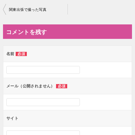
投
関東出張で撮った写真
稿
ナ
コメントを残す
ビ
ゲ
名前
必須
ー
シ
ョ
ン
メール（公開されません）
必須
サイト