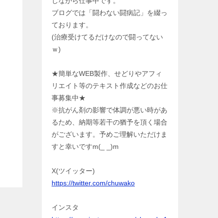
しながら仕事中です。
ブログでは「闘わない闘病記」を綴っ
ております。
(治療受けてるだけなので闘ってない
ｗ)
★簡単なWEB製作、せどりやアフィ
リエイト等のテキスト作成などのお仕
事募集中★
※抗がん剤の影響で体調が悪い時があ
るため、納期等若干の猶予を頂く場合
がございます。予めご理解いただけま
すと幸いですm(_ _)m
X(ツイッター)
https://twitter.com/chuwako
インスタ