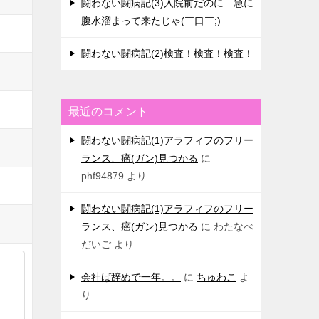
闘わない闘病記(3)入院前だのに…急に
腹水溜まって来たじゃ(￣口￣;)
闘わない闘病記(2)検査！検査！検査！
最近のコメント
闘わない闘病記(1)アラフィフのフリー
ランス、癌(ガン)見つかる
に
phf94879
より
闘わない闘病記(1)アラフィフのフリー
ランス、癌(ガン)見つかる
に
わたなべ
だいご
より
会社ば辞めで一年。。
に
ちゅわこ
よ
り