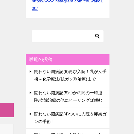
https://www.instagram.com/chuwako1
00/
最近の投稿
闘わない闘病記(6)再び入院！乳がん手
術～化学療法(抗ガン剤治療)まで
闘わない闘病記(5)つかの間の一時退
院/病院治療の他にヒーリングば頼む
闘わない闘病記(4)ついに入院＆卵巣ガ
ンの手術！