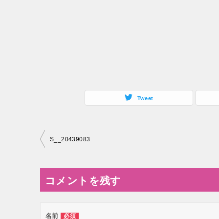
Tweet
投
S__20439083
稿
ナ
コメントを残す
ビ
ゲ
ー
名前
必須