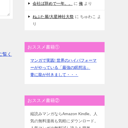
会社ば辞めで一年。。
に
俺
より
ねぷた展/大星神社大祭
に
ちゅわこ
よ
り
おススメ書籍①
ご覧く
マンガで実践! 世界のハイパフォーマ
ーがやっている「最強の瞑想法」
妻に龍が付きまして・・・
おススメ書籍②
縦読みマンガならAmazon Kindle。人
気の無料漫画も気軽にダウンロード。