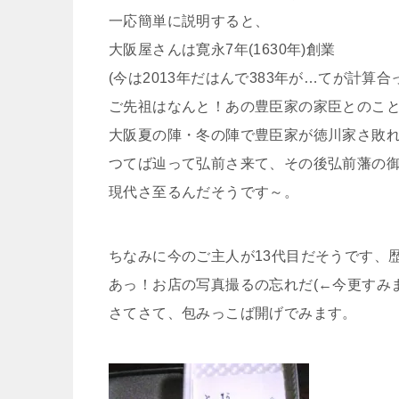
一応簡単に説明すると、
大阪屋さんは寛永7年(1630年)創業
(今は2013年だはんで383年が…てが計算
ご先祖はなんと！あの豊臣家の家臣とのこ
大阪夏の陣・冬の陣で豊臣家が徳川家さ敗
つてば辿って弘前さ来て、その後弘前藩の
現代さ至るんだそうです～。
ちなみに今のご主人が13代目だそうです、
あっ！お店の写真撮るの忘れだ(←今更すみま
さてさて、包みっこば開げでみます。