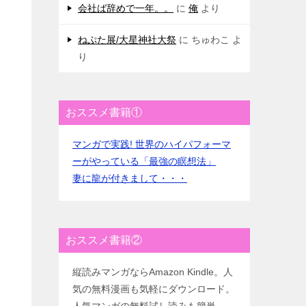
会社ば辞めで一年。。
に
俺
より
ねぷた展/大星神社大祭
に
ちゅわこ
よ
り
おススメ書籍①
マンガで実践! 世界のハイパフォーマ
ーがやっている「最強の瞑想法」
妻に龍が付きまして・・・
おススメ書籍②
縦読みマンガならAmazon Kindle。人
気の無料漫画も気軽にダウンロード。