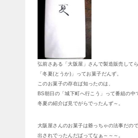
弘前さある「大阪屋」さんで製造販売して
「冬夏(とうか)」ってお菓子だんず。
このお菓子の存在ば知ったのは、
BS朝日の「城下町へ行こう」って番組の中
冬夏の紹介ば見でがらでったんず～。
大阪屋さんのお菓子は爺っちゃの法事だの
出されでったんだばってなぁ～～～。