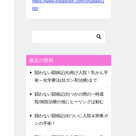
https://www.instagram.com/chuwako1
00/
最近の投稿
闘わない闘病記(6)再び入院！乳がん手
術～化学療法(抗ガン剤治療)まで
闘わない闘病記(5)つかの間の一時退
院/病院治療の他にヒーリングば頼む
闘わない闘病記(4)ついに入院＆卵巣ガ
ンの手術！