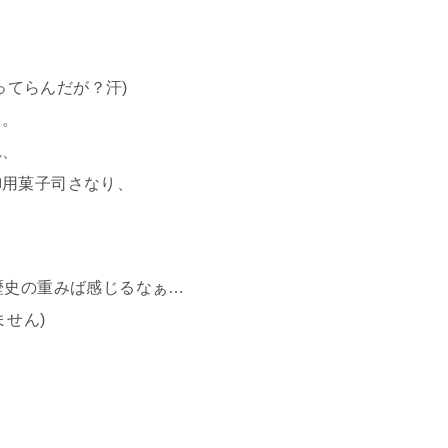
合ってらんだが？汗)
と。
れ、
御用菓子司さなり、
歴史の重みば感じるなぁ…
せん)