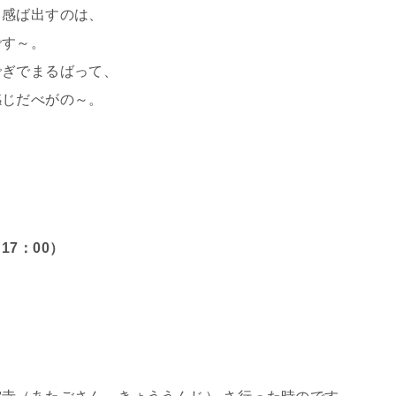
と感ば出すのは、
です～。
でぎでまるばって、
感じだべがの～。
17：00）