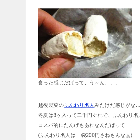
食った感じだばって、う～ん、、、
越後製菓の
ふんわり名人
みたけだ感じがな
冬夏は8ヶ入って二千円ぐれで、ふんわり名
コスパ的にたんげもあれなんだばって
(ふんわり名人は一袋200円さねもんなぁ)