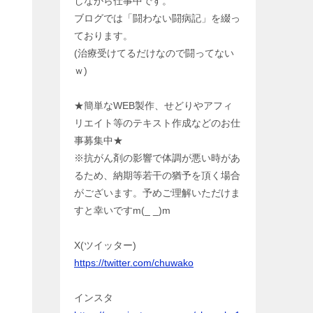
しながら仕事中です。
ブログでは「闘わない闘病記」を綴っ
ております。
(治療受けてるだけなので闘ってない
ｗ)
★簡単なWEB製作、せどりやアフィ
リエイト等のテキスト作成などのお仕
事募集中★
※抗がん剤の影響で体調が悪い時があ
るため、納期等若干の猶予を頂く場合
がございます。予めご理解いただけま
すと幸いですm(_ _)m
X(ツイッター)
https://twitter.com/chuwako
インスタ