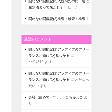
闘わない闘病記(3)入院前だのに…急に
腹水溜まって来たじゃ(￣口￣;)
闘わない闘病記(2)検査！検査！検査！
最近のコメント
闘わない闘病記(1)アラフィフのフリー
ランス、癌(ガン)見つかる
に
phf94879
より
闘わない闘病記(1)アラフィフのフリー
ランス、癌(ガン)見つかる
に
わたなべ
だいご
より
会社ば辞めで一年。。
に
ちゅわこ
よ
り