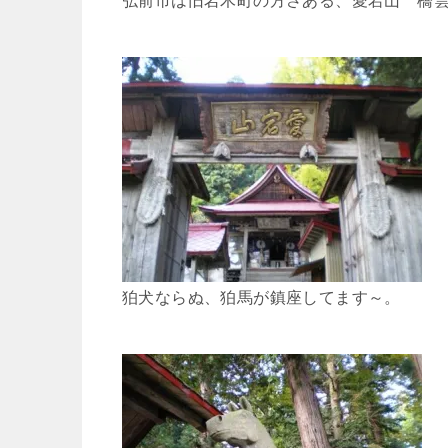
弘前市は旧岩木町の方さある、愛宕山 橋雲
狛犬ならぬ、狛馬が鎮座してます～。