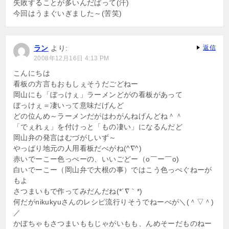
失敗することが多いんだばって(汗)
今回はうまぐいぎました～(苦笑)
ラン
より:
返信
2008年12月16日 4:13 PM
こんにちは
看板の方言もおもしぇそうだごどねー
岡山にも「ぼっけぇ」ラーメンどがの看板があって
ぼっけぇ＝凄いって意味だげんど
どの位んめ～ラーメンだがはわがんねげんどね＾＾
「でぇれぇ」を付けっと「もの凄い」になるんだど
岡山弁の発言はむづがしいず～
やっぱり地元の人用看板だべがね(^∇^)
赤いでーこー色っぺーの、いいごどー（o￣ー￣o)
白いでーこー（岡山弁で大根の事）ではこう色っぺぐねーが
もよ
さつまいもで作ってみだんだね(*´∇｀*)
何だがnikukyuさんのレシピ流行りそうでねーべが＼(＾▽＾)
／
かぼちゃもさつまいももじゃがいもも、んめそーだものねー