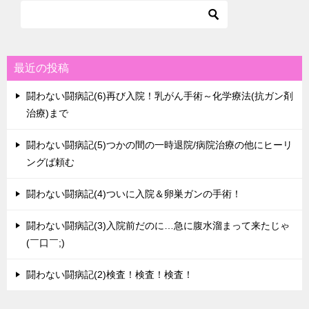
最近の投稿
闘わない闘病記(6)再び入院！乳がん手術～化学療法(抗ガン剤
治療)まで
闘わない闘病記(5)つかの間の一時退院/病院治療の他にヒーリ
ングば頼む
闘わない闘病記(4)ついに入院＆卵巣ガンの手術！
闘わない闘病記(3)入院前だのに…急に腹水溜まって来たじゃ
(￣口￣;)
闘わない闘病記(2)検査！検査！検査！