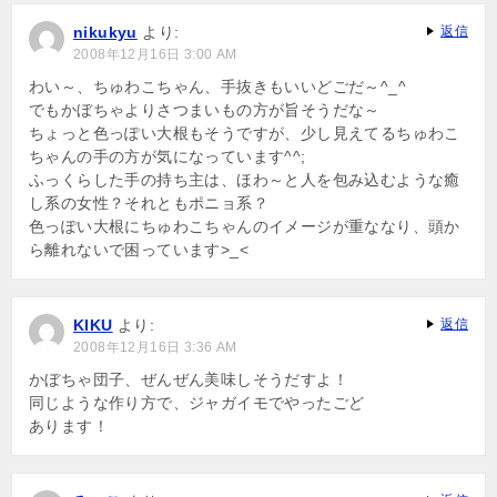
ー
nikukyu
より:
返信
シ
2008年12月16日 3:00 AM
ョ
わい～、ちゅわこちゃん、手抜きもいいどごだ～^_^
でもかぼちゃよりさつまいもの方が旨そうだな～
ン
ちょっと色っぽい大根もそうですが、少し見えてるちゅわこ
ちゃんの手の方が気になっています^^;
ふっくらした手の持ち主は、ほわ～と人を包み込むような癒
し系の女性？それともポニョ系？
色っぽい大根にちゅわこちゃんのイメージが重ななり、頭か
ら離れないで困っています>_<
KIKU
より:
返信
2008年12月16日 3:36 AM
かぼちゃ団子、ぜんぜん美味しそうだすよ！
同じような作り方で、ジャガイモでやったごど
あります！