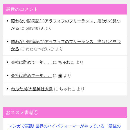
最近のコメント
闘わない闘病記(1)アラフィフのフリーランス、癌(ガン)見つ
かる
に
phf94879
より
闘わない闘病記(1)アラフィフのフリーランス、癌(ガン)見つ
かる
に
わたなべだいご
より
会社ば辞めで一年。。
に
ちゅわこ
より
会社ば辞めで一年。。
に
俺
より
ねぷた展/大星神社大祭
に
ちゅわこ
より
おススメ書籍①
マンガで実践! 世界のハイパフォーマーがやっている「最強の