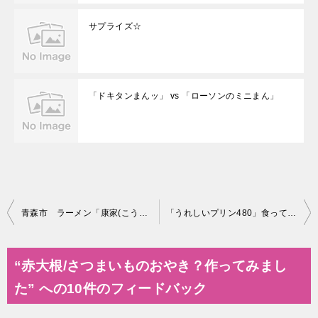
サプライズ☆
「ドキタンまんッ」 vs 「ローソンのミニまん」
投
青森市 ラーメン「康家(こうや)」さ行ってみました～
「うれしいプリン480」食ってみました～
稿
ナ
“赤大根/さつまいものおやき？作ってみまし
ビ
た” への10件のフィードバック
ゲ