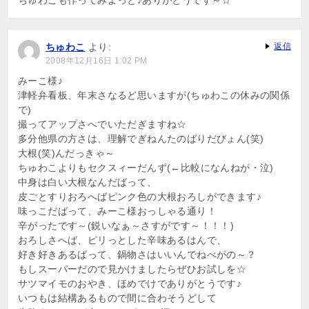
ちゅわこも作ってみよっと♪ありがとうです～☆
ちゅわこ
より:
返信
2008年12月16日 1:02 PM
みーこ様♪
津軽弁看板、年末さなるど思いますが(ちゅわこの休みの関係
で)
撮ってアップさへでいただぎますね☆
多分他県の方さは、理解でぎねんたのばりだびょん(笑)
大根(笑)んだっきゃ～
ちゅわこよりもセクスィーだんず(←比較になんねが・泣)
中身は白い大根なんだばって、
皮ごとすりおろへばピンク色の大根おろしができます♪
味っこだばって、みーこ様おっしゃる通り！
辛がったです～(鋭いなぁ～さすがです～！！！)
おろしさへば、ピリっとした辛味あるはんで、
好き好きあるばって、鍋物さはいいんでねべがの～？
もしスーパーだので見かけましたらぜひお試しを☆
サツマイモのおやき、ほめでけでありがとうです♪
いつもは結構あるもので間に合わそうどして