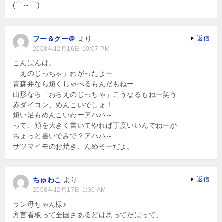
(⌒～⌒)
フー＆クー＠
より:
返信
2008年12月16日 10:07 PM
こんばんは。
「えのじっちゃ」わがったよー
青森弁なら短くしゃべるもんだもねー
山形なら「おらえのじっちゃ」こうなるもねー笑う
赤ダイコン、めんこいでしょ！
短い足もめんこいわーアハハ～
って、顔を大きく書いてやれば丁度いいんでねーが
ちょっと書いでみで？アハハ～
サツマイモのお焼き、んめそーだよ。
ちゅわこ
より:
返信
2008年12月17日 1:30 AM
ラン母ちゃん様♪
方言看板って全国さあるどは思ってだばって、