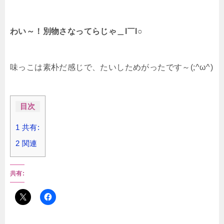
わい～！別物さなってらじゃ＿l￣l○
味っこは素朴だ感じで、たいしためがったです～(;^ω^)
目次
1
共有:
2
関連
共有: