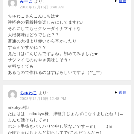
みーこ
より:
返信
2008年12月16日 8:40 AM
ちゅわこさんこんにちは★
津軽弁の看板特集楽しみにしてますね♪
それにしてもセクシーダイナマイトな
大根笑味はどうでした？？
普通の大根より赤いから辛かったり
するんですかね？？
見た目はにんじんですよね。初めてみました★
サツマイモのおやき美味しそう♪
材料なくても
あるもので作れるのはすばらしいですよ（*^_^*）
ちゅわこ
より:
返信
2008年12月16日 12:48 PM
nikukyu様♪
たははは…nikukyu様、津軽弁じょんずになりましたね！(←
まんだ話そらしてｗ)
ホント手抜きバリバリで申し訳ないです～ｍ(＿ ＿;)ｍ
かぼちゃはちょんど切らしてで(これだもんなｗ)