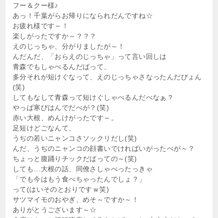
フー＆クー様♪
あっ！千葉がらお帰りになられだんですね☆
お疲れ様です～！
楽しがったですか～？？？
えのじっちゃ、分がりましたが～！
んだんだ、「おらえのじっちゃ」って言い回しは
青森でもしゃべるんだばって、
多分それが短けぐなって、えのじっちゃさなったんだびょん
(笑)
してもなして青森って短けぐしゃべるんだべなぁ？
やっぱ寒びはんでだべが？(笑)
赤い大根、めんけがったです～。
足短けどごなんて、
うぢの若いニャンコさソックリだし(笑)
んだ、うぢのニャンコの顔書いでければいがったべが～？
ちょっと腹踊りチックだばっての～(笑)
しても…大根の話、同僚さしゃべったっきゃ
「でも今はもう食べちゃったんでしょ？」
って(はいそのとおりですｗ笑)
サツマイモのおやぎ、めそ～ですか～！
ありがとうございます～☆