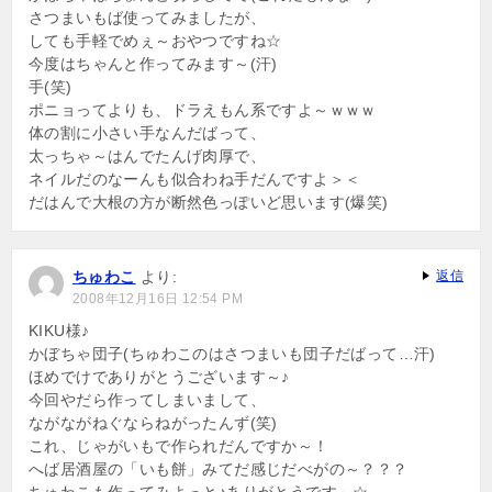
さつまいもば使ってみましたが、
しても手軽でめぇ～おやつですね☆
今度はちゃんと作ってみます～(汗)
手(笑)
ポニョってよりも、ドラえもん系ですよ～ｗｗｗ
体の割に小さい手なんだばって、
太っちゃ～はんでたんげ肉厚で、
ネイルだのなーんも似合わね手だんですよ＞＜
だはんで大根の方が断然色っぽいど思います(爆笑)
ちゅわこ
より:
返信
2008年12月16日 12:54 PM
KIKU様♪
かぼちゃ団子(ちゅわこのはさつまいも団子だばって…汗)
ほめでけでありがとうございます～♪
今回やだら作ってしまいまして、
ながながねぐならねがったんず(笑)
これ、じゃがいもで作られだんですか～！
へば居酒屋の「いも餅」みてだ感じだべがの～？？？