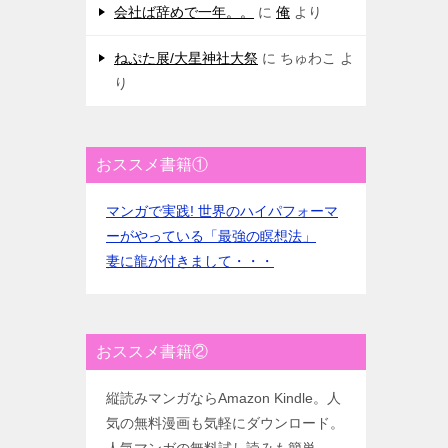
会社ば辞めで一年。。
に
俺
より
ねぷた展/大星神社大祭
に
ちゅわこ
よ
り
おススメ書籍①
マンガで実践! 世界のハイパフォーマ
ーがやっている「最強の瞑想法」
妻に龍が付きまして・・・
おススメ書籍②
縦読みマンガならAmazon Kindle。人
気の無料漫画も気軽にダウンロード。