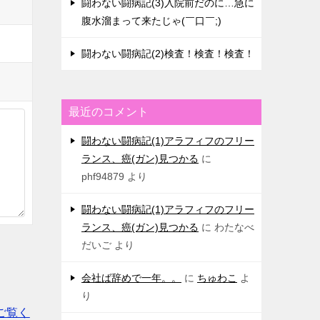
闘わない闘病記(3)入院前だのに…急に
腹水溜まって来たじゃ(￣口￣;)
闘わない闘病記(2)検査！検査！検査！
最近のコメント
闘わない闘病記(1)アラフィフのフリー
ランス、癌(ガン)見つかる
に
phf94879
より
闘わない闘病記(1)アラフィフのフリー
ランス、癌(ガン)見つかる
に
わたなべ
だいご
より
会社ば辞めで一年。。
に
ちゅわこ
よ
り
ご覧く