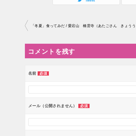
Tweet
投
「冬夏」食ってみだ / 愛宕山 橋雲寺（あたごさん きょう
稿
ナ
コメントを残す
ビ
ゲ
ー
名前
必須
シ
ョ
ン
メール（公開されません）
必須