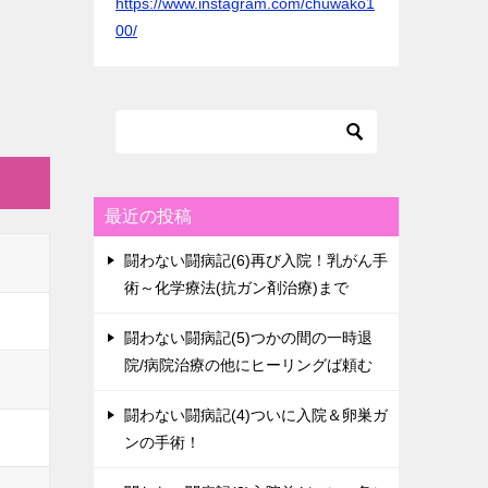
https://www.instagram.com/chuwako1
00/
最近の投稿
闘わない闘病記(6)再び入院！乳がん手
術～化学療法(抗ガン剤治療)まで
闘わない闘病記(5)つかの間の一時退
院/病院治療の他にヒーリングば頼む
闘わない闘病記(4)ついに入院＆卵巣ガ
ンの手術！