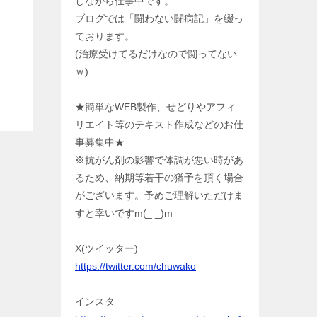
しながら仕事中です。
ブログでは「闘わない闘病記」を綴っ
ております。
(治療受けてるだけなので闘ってない
ｗ)
★簡単なWEB製作、せどりやアフィ
リエイト等のテキスト作成などのお仕
事募集中★
※抗がん剤の影響で体調が悪い時があ
るため、納期等若干の猶予を頂く場合
がございます。予めご理解いただけま
すと幸いですm(_ _)m
X(ツイッター)
https://twitter.com/chuwako
インスタ