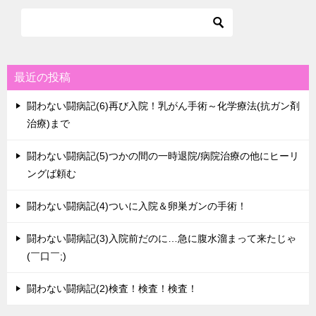
最近の投稿
闘わない闘病記(6)再び入院！乳がん手術～化学療法(抗ガン剤
治療)まで
闘わない闘病記(5)つかの間の一時退院/病院治療の他にヒーリ
ングば頼む
闘わない闘病記(4)ついに入院＆卵巣ガンの手術！
闘わない闘病記(3)入院前だのに…急に腹水溜まって来たじゃ
(￣口￣;)
闘わない闘病記(2)検査！検査！検査！