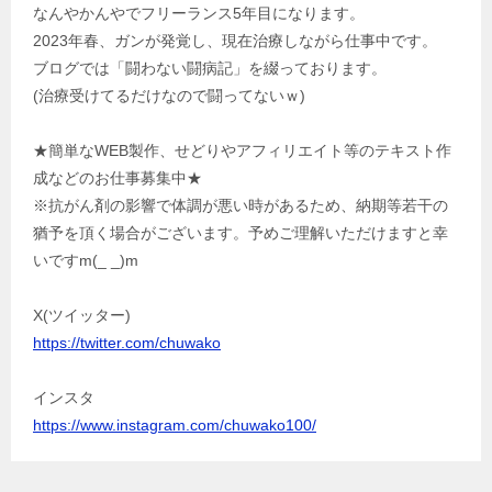
なんやかんやでフリーランス5年目になります。
2023年春、ガンが発覚し、現在治療しながら仕事中です。
ブログでは「闘わない闘病記」を綴っております。
(治療受けてるだけなので闘ってないｗ)
★簡単なWEB製作、せどりやアフィリエイト等のテキスト作
成などのお仕事募集中★
※抗がん剤の影響で体調が悪い時があるため、納期等若干の
猶予を頂く場合がございます。予めご理解いただけますと幸
いですm(_ _)m
X(ツイッター)
https://twitter.com/chuwako
インスタ
https://www.instagram.com/chuwako100/