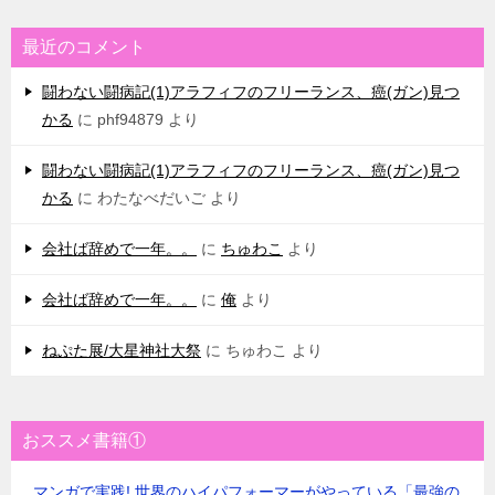
最近のコメント
闘わない闘病記(1)アラフィフのフリーランス、癌(ガン)見つ
かる
に
phf94879
より
闘わない闘病記(1)アラフィフのフリーランス、癌(ガン)見つ
かる
に
わたなべだいご
より
会社ば辞めで一年。。
に
ちゅわこ
より
会社ば辞めで一年。。
に
俺
より
ねぷた展/大星神社大祭
に
ちゅわこ
より
おススメ書籍①
マンガで実践! 世界のハイパフォーマーがやっている「最強の