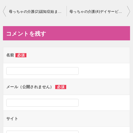
投
母っちゃの介護(2)認知症始まる。。
母っちゃの介護(4)デイサービスに通い始める
稿
ナ
コメントを残す
ビ
ゲ
名前
必須
ー
シ
ョ
ン
メール（公開されません）
必須
サイト