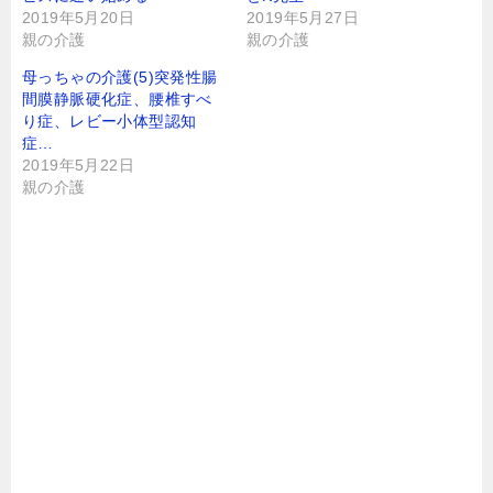
2019年5月20日
2019年5月27日
親の介護
親の介護
母っちゃの介護(5)突発性腸
間膜静脈硬化症、腰椎すべ
り症、レビー小体型認知
症…
2019年5月22日
親の介護
テ
タグ
ス
ト
東
日
本
大
震
災
症
状