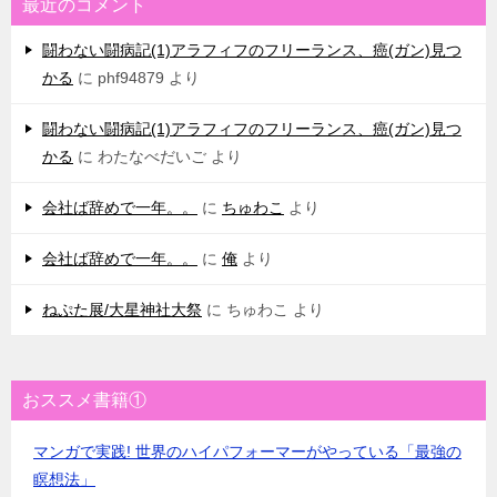
最近のコメント
闘わない闘病記(1)アラフィフのフリーランス、癌(ガン)見つ
かる
に
phf94879
より
闘わない闘病記(1)アラフィフのフリーランス、癌(ガン)見つ
かる
に
わたなべだいご
より
会社ば辞めで一年。。
に
ちゅわこ
より
会社ば辞めで一年。。
に
俺
より
ねぷた展/大星神社大祭
に
ちゅわこ
より
おススメ書籍①
マンガで実践! 世界のハイパフォーマーがやっている「最強の
瞑想法」