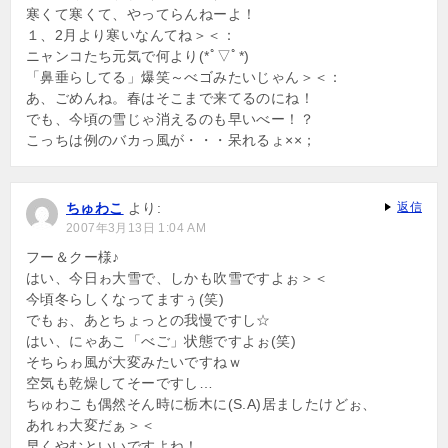
寒くて寒くて、やってらんねーよ！
１、2月より寒いなんてね＞＜：
ニャンコたち元気で何より(*ﾟ▽ﾟ*)
「鼻垂らしてる」爆笑～べゴみたいじゃん＞＜：
あ、ごめんね。春はそこまで来てるのにね！
でも、今頃の雪じゃ消えるのも早いべー！？
こっちは例のバカっ風が・・・呆れるょ××；
ちゅわこ
より:
返信
2007年3月13日 1:04 AM
フー＆クー様♪
はい、今日ゎ大雪で、しかも吹雪ですよぉ＞＜
今頃冬らしくなってますぅ(笑)
でもぉ、あとちょっとの我慢ですし☆
はい、にゃあこ「べご」状態ですよぉ(笑)
そちらゎ風が大変みたいですねｗ
空気も乾燥してそーですし…
ちゅわこも偶然そん時に栃木に(S.A)居ましたけどぉ、
あれゎ大変だぁ＞＜
早くやむといいですよね！