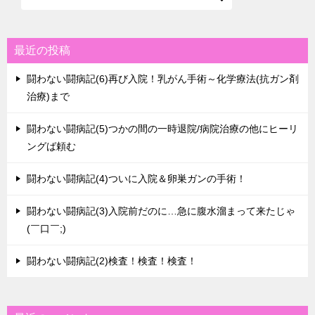
最近の投稿
闘わない闘病記(6)再び入院！乳がん手術～化学療法(抗ガン剤
治療)まで
闘わない闘病記(5)つかの間の一時退院/病院治療の他にヒーリ
ングば頼む
闘わない闘病記(4)ついに入院＆卵巣ガンの手術！
闘わない闘病記(3)入院前だのに…急に腹水溜まって来たじゃ
(￣口￣;)
闘わない闘病記(2)検査！検査！検査！