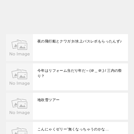
で
思
う
こ
と
夜の飛行船とクワガタ/水上バスレポもらったんず♪
今年はリフォーム当だり年だ～(＠＿＠;) / 三内の祭
り？
地吹雪ツアー
こんにゃくゼリー’無くなっちゃうのかな…