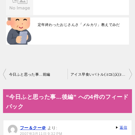
定年終わったおじさんさ「メルカリ」教えでみだ
投
今日ふと思った事…前編
アイス早食いバトル( ≧□≦)乂(≧△≦ )
稿
ナ
“今日ふと思った事…後編” への4件のフィード
ビ
バック
ゲ
ー
フー＆クー＠
より:
返信
シ
2007年3月11日 9:32 PM