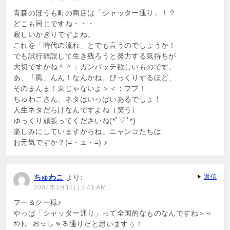
ョ
青森のほうも町の商店は「シャッター通り」！？
どこも同じですね・・・
ン
寂しいかぎりですよね。
これを「時代の流れ」とでも言うのでしょうか！
でも試行錯誤して生き残ろうと努力する気持ちが
大切ですかね＾＾；ガンバッテ欲しいものです。
あ、「風」んん！なんかね、びっくりするほど、
そのまんま！東じゃないよ＞＜：ププ！
ちゅわこさん、ネタはいっぱいあるでしょ！
人生ネタだらけなんですよね（笑う）
ゆっくり頑張ってくださいね(*ﾟ▽ﾟ*)
楽しみにしていますからね。ニャンコたちは
お元気ですか？(=・ェ・=) ♪
ちゅわこ
より:
返信
2007年3月12日 3:41 AM
フー＆クー様♪
やっぱ「シャッター通り」って全国的なものなんですね＞＜
ﾎﾝﾄ、おっしゃる通りだと思いますぅ！