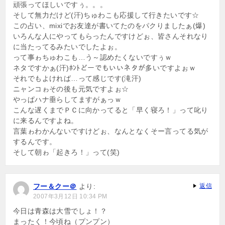
頑張ってほしいですぅ。。。
そして無力だけど(汗)ちゅわこも応援して行きたいです☆
この占い、mixiでお友達が書いてたのをパクりましたぁ(爆)
いろんな人にやってもらったんですけどぉ、皆さんそれなり
に当たってるみたいでしたよぉ。
って事ゎちゅわこも…う～認めたくないですぅｗ
ネタですかぁ(汗)ﾎﾝﾄどーでもいいネタが多いですよぉｗ
それでもよければ…って感じです(滝汗)
ニャンコゎその後も元気ですよぉ☆
やっぱハナ垂らしてますがぁっｗ
こんな遅くまでＰＣに向かってると「早く寝ろ！」って叱り
に来るんですよね。
言葉ゎわかんないですけどぉ、なんとなくそー言ってる気が
するんです。
そして朝ゎ「起きろ！」って(笑)
フー＆クー＠
より:
返信
2007年3月12日 10:34 PM
今日は青森は大雪でしょ！？
まったく！今頃ね（プンプン）