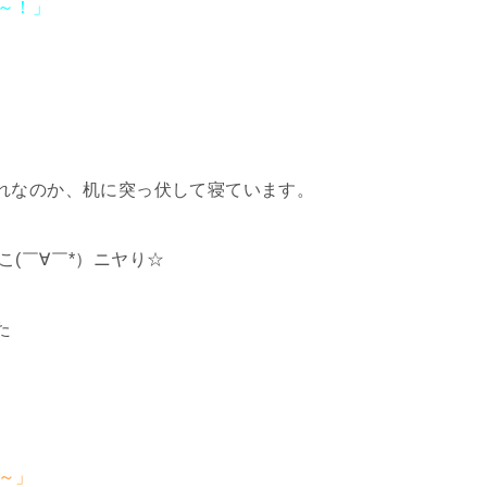
～！」
」
れなのか、机に突っ伏して寝ています。
(￣∀￣*）ニヤり☆
た
～」