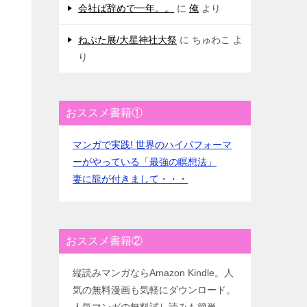
会社ば辞めで一年。。
に
俺
より
ねぷた展/大星神社大祭
に
ちゅわこ
よ
り
おススメ書籍①
マンガで実践! 世界のハイパフォーマ
ーがやっている「最強の瞑想法」
妻に龍が付きまして・・・
おススメ書籍②
縦読みマンガならAmazon Kindle。人
気の無料漫画も気軽にダウンロード。