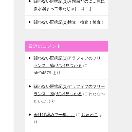
闘わない闘病記(3)入院前だのに…急に
腹水溜まって来たじゃ(￣口￣;)
闘わない闘病記(2)検査！検査！検査！
最近のコメント
闘わない闘病記(1)アラフィフのフリー
ランス、癌(ガン)見つかる
に
phf94879
より
闘わない闘病記(1)アラフィフのフリー
ランス、癌(ガン)見つかる
に
わたなべ
だいご
より
会社ば辞めで一年。。
に
ちゅわこ
よ
り