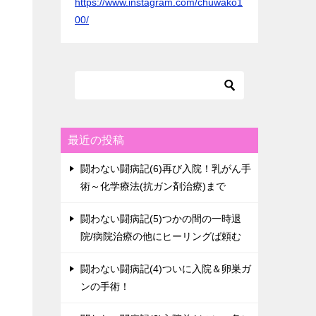
https://www.instagram.com/chuwako1
00/
最近の投稿
闘わない闘病記(6)再び入院！乳がん手
術～化学療法(抗ガン剤治療)まで
闘わない闘病記(5)つかの間の一時退
院/病院治療の他にヒーリングば頼む
闘わない闘病記(4)ついに入院＆卵巣ガ
ンの手術！