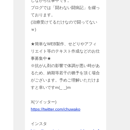
しながら仕事中です。
ブログでは「闘わない闘病記」を綴っ
ております。
(治療受けてるだけなので闘ってない
ｗ)
★簡単なWEB製作、せどりやアフィ
リエイト等のテキスト作成などのお仕
事募集中★
※抗がん剤の影響で体調が悪い時があ
るため、納期等若干の猶予を頂く場合
がございます。予めご理解いただけま
すと幸いですm(_ _)m
X(ツイッター)
https://twitter.com/chuwako
インスタ