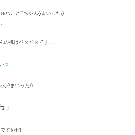
わことTちゃん{/まいった/}
が、
んの机はベタベタです。。
いっ」
{/まいった/}
わ」
{/汗/}