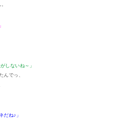
ん。
」
味がしないね～」
たんでっ、
た
ネだね♪」
」