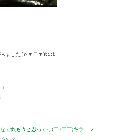
。
した(ｏ▼皿▼)ﾋﾋﾋﾋ
？」
」
なで飲もうと思ってっ(￣+▽￣)キラーン
るの？」