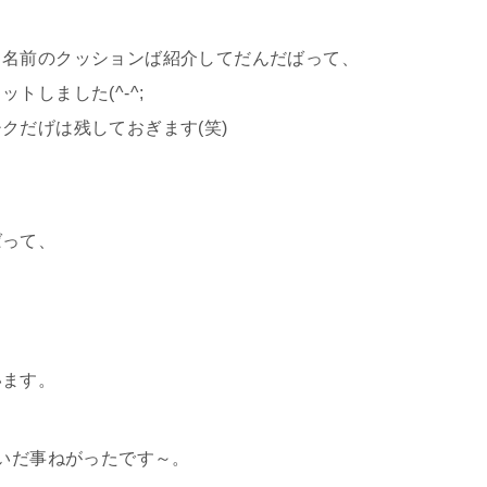
う名前のクッションば紹介してだんだばって、
しました(^-^;
クだげは残しておぎます(笑)
ばって、
います。
聞いだ事ねがったです～。