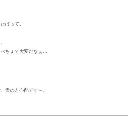
ったばって、
て、
ょべちょで大変だなぁ…
？
で、雪の方心配です～。