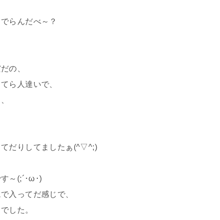
ちでらんだべ～？
だだの、
ってら人達いで、
ら、
、
だりしてましたぁ(^▽^;)
、
(;´･ω･)
ムで入ってだ感じで、
日でした。