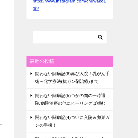
https://www.instagram.com/chuwako1
00/
最近の投稿
闘わない闘病記(6)再び入院！乳がん手
術～化学療法(抗ガン剤治療)まで
闘わない闘病記(5)つかの間の一時退
院/病院治療の他にヒーリングば頼む
闘わない闘病記(4)ついに入院＆卵巣ガ
ンの手術！