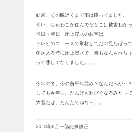
結局、その晩遅くまで雨は降ってました。
幸い、ちゅわこが住んでだどごは被害ねが
当日～翌日、床上浸水のお宅ば
テレビのニュースで取材してだの見たばっ
冬さ入る時に床上浸水で、畳もなんもべち
って悲しぐなりました。。。
今年の冬、今の所平年並み？なんだべが～
しても今年ゎ、たんげも寒びぐなるみたぃ
大雪だば、たんだでねな～。。
2018年8月一部記事修正