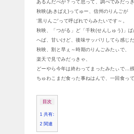
あるんだべが？って思って、調べでみだっ
秋映(あきばえ)ってゅー、信州のりんごが
‘黒りんご’って呼ばれでらみたいです～。
秋映、「つがる」ど「千秋(せんしゅう)」
へば、甘いけど、後味サッパリしてら感じ
秋映、割と早ぇ～時期のりんごみたぃで、
楽天で見でみだっきゃ、
どーやら今年は終わってまったみたぃで…残念(´
ちゅわこまだ食った事ねはんで、一回食っ
目次
1
共有:
2
関連