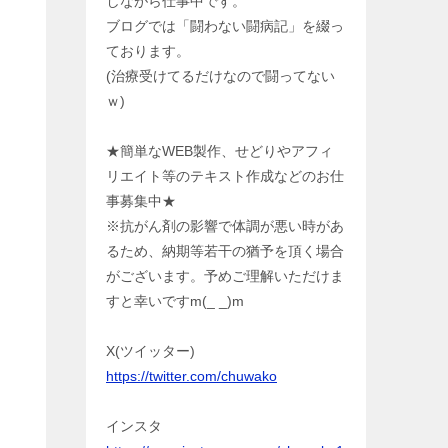
しながら仕事中です。
ブログでは「闘わない闘病記」を綴っ
ております。
(治療受けてるだけなので闘ってない
ｗ)
★簡単なWEB製作、せどりやアフィ
リエイト等のテキスト作成などのお仕
事募集中★
※抗がん剤の影響で体調が悪い時があ
るため、納期等若干の猶予を頂く場合
がございます。予めご理解いただけま
すと幸いですm(_ _)m
X(ツイッター)
https://twitter.com/chuwako
インスタ