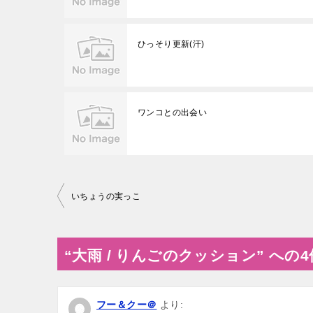
ひっそり更新(汗)
ワンコとの出会い
投
いちょうの実っこ
稿
ナ
“大雨 / りんごのクッション” へ
ビ
ゲ
ー
フー＆クー＠
より: