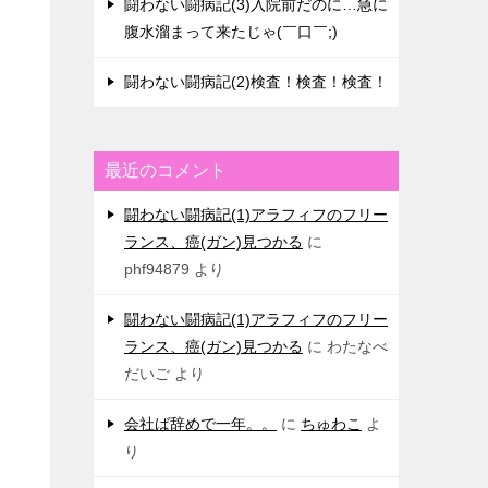
闘わない闘病記(3)入院前だのに…急に
腹水溜まって来たじゃ(￣口￣;)
闘わない闘病記(2)検査！検査！検査！
最近のコメント
闘わない闘病記(1)アラフィフのフリー
ランス、癌(ガン)見つかる
に
phf94879
より
闘わない闘病記(1)アラフィフのフリー
ランス、癌(ガン)見つかる
に
わたなべ
だいご
より
会社ば辞めで一年。。
に
ちゅわこ
よ
り