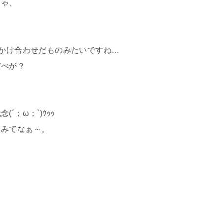
きゃ、
ばかけ合わせだものみたいですね…
だべが？
；ω；`)ｳｩｩ
てみてなぁ～。