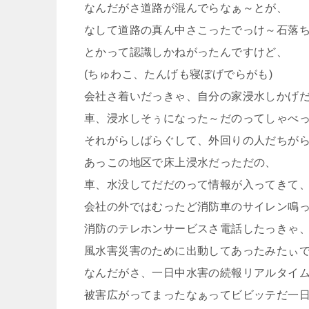
なんだがさ道路が混んでらなぁ～とが、
なして道路の真ん中さこったでっけ～石落
とかって認識しかねがったんですけど、
(ちゅわこ、たんげも寝ぼげでらがも)
会社さ着いだっきゃ、自分の家浸水しかげ
車、浸水しそぅになった～だのってしゃべ
それがらしばらぐして、外回りの人だちが
あっこの地区で床上浸水だっただの、
車、水没してだだのって情報が入ってきて
会社の外ではむったど消防車のサイレン鳴って
消防のテレホンサービスさ電話したっきゃ
風水害災害のために出動してあったみたぃです～
なんだがさ、一日中水害の続報リアルタイ
被害広がってまったなぁってビビッテだ一