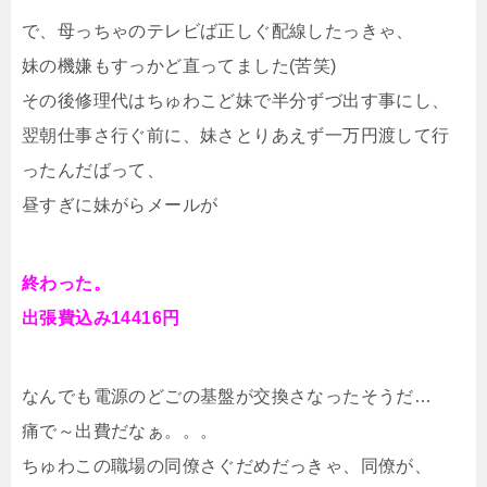
で、母っちゃのテレビば正しぐ配線したっきゃ、
妹の機嫌もすっかど直ってました(苦笑)
その後修理代はちゅわこど妹で半分ずづ出す事にし、
翌朝仕事さ行ぐ前に、妹さとりあえず一万円渡して行
ったんだばって、
昼すぎに妹がらメールが
終わった。
出張費込み14416円
なんでも電源のどごの基盤が交換さなったそうだ…
痛で～出費だなぁ。。。
ちゅわこの職場の同僚さぐだめだっきゃ、同僚が、