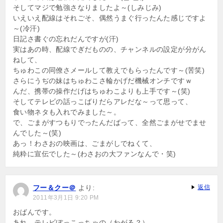
そしてマジで勉強さなりましたよ～(しみじみ)
いえいえ配線はそれごそ、偶然うまぐ行ったんた感じですよ
～(冷汗)
日記さ書ぐの忘れだんですが(汗)
実はあの時、配線でぎだものの、チャンネルの設定が分がん
ねして、
ちゅわこの同僚さメールして教えでもらったんです～(苦笑)
さらにうぢの妹はちゅわこさ輪かげだ機械オンチですｗ
んだ、携帯の操作だげはちゅわこよりも上手です～(笑)
そしてテレビの話っこばりだらアレだな～って思って、
食い物ネタも入れでみました～。
で、ごまがすつもりでったんだばって、全然ごまがせでませ
んでした～(笑)
あっ！わさおの映画は、ごまがしでねくて、
純粋に宣伝でした～(わさおの大ファンなんで・笑)
フー＆クー＠
より:
返信
2011年3月1日 9:20 PM
おばんです。
あれ、テレビぼっこっちゃの（わがる？）