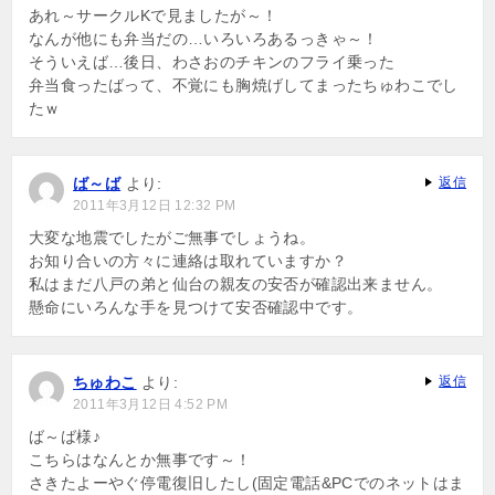
あれ～サークルKで見ましたが～！
なんが他にも弁当だの…いろいろあるっきゃ～！
そういえば…後日、わさおのチキンのフライ乗った
弁当食ったばって、不覚にも胸焼げしてまったちゅわこでし
たｗ
ば～ば
より:
返信
2011年3月12日 12:32 PM
大変な地震でしたがご無事でしょうね。
お知り合いの方々に連絡は取れていますか？
私はまだ八戸の弟と仙台の親友の安否が確認出来ません。
懸命にいろんな手を見つけて安否確認中です。
ちゅわこ
より:
返信
2011年3月12日 4:52 PM
ば～ば様♪
こちらはなんとか無事です～！
さきたよーやぐ停電復旧したし(固定電話&PCでのネットはま