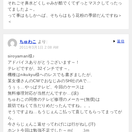
それごそ鼻水どくしゃみが酷でくてずっとマスクしてったっ
てましたよ～。
って事はもしかへば、そちらはもう花粉の季節だんですね＞
＜
ちゅわこ
より:
返信
2011年3月1日 2:08 AM
siroyaman様♪
アドバイスありがとうございます～！
テレビですが、32インチです～。
機種はnikukyu様へのレスでも書ぎましたが、
某女優さんのCMでおなじみのSH社のAで…
うぅぅ…やっぱテレビ、今回のケースは
無料修理対応が当然だんですか…(涙)
ちゅわこの同僚のテレビ修理のメーカー(無償)は
親切でねくて当だりめだったんですね。。。
そうですよね…もうじぇんこ払って直してもらってまってが
ら、
今さらじぇんこ返せってわげには行がねし(汗)
ホント今回は勉強不足でした～ｍ(＿ ＿;)ｍ