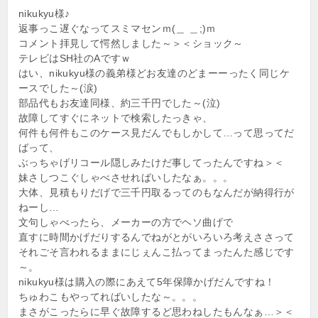
nikukyu様♪
返事っこ遅ぐなってスミマセンｍ(＿ ＿;)ｍ
コメント拝見して愕然しました～＞＜ショック～
テレビはSH社のAですｗ
はい、nikukyu様の義弟様どお友達のどまーーったく同じケ
ースでした～(涙)
部品代もお友達同様、約三千円でした～(泣)
故障してすぐにネットで検索したっきゃ、
何件も何件もこのケース見だんでもしかして…って思ってだ
ばって、
ぶっちゃげリコール隠しみたけだ事してったんですね＞＜
妹さしつこぐしゃべさせればいしたなぁ。。。
大体、見積もりだげで三千円取るってのもなんだが納得行が
ねーし…
文句しゃべったら、メーカーの方でヘソ曲げで
直すに時間かげだりするんでねがとがいろいろ考えささって
それごそ言われるままにじぇんこ払ってまったんた感じです
～。
nikukyu様は購入の際にあえて5年保障かげだんですね！
ちゅわこもやってればいしたな～。。。
まさがこったらに早ぐ故障するど思わねしたもんなぁ…＞＜