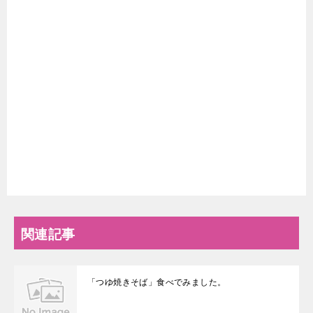
関連記事
「つゆ焼きそば」食べでみました。