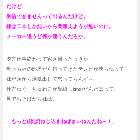
だけど、
受信できませんって出るんだけど。
線は二本しか無いから間違えようが無いのに。
メーカー違うど何か違うんだろか。
夕方仕事終わって家さ帰ったっきゃ、
母っちゃの部屋がら持ってきたテレビが映らねって、
妹が頭がら湯気出して怒ってらんず～。
仕方ねぐ、ちゅわこが配線し始めだんだばって、
見でらそばがら妹は、
「
もっと(線ば)ねじ込まねばまいねんだね～！
」