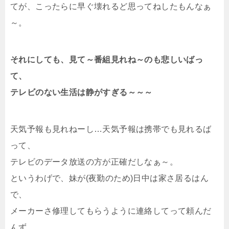
てが、こったらに早ぐ壊れるど思ってねしたもんなぁ
～。
それにしても、見て～番組見れね～のも悲しいばっ
て、
テレビのない生活は静がすぎる～～～
天気予報も見れねーし…天気予報は携帯でも見れるば
って、
テレビのデータ放送の方が正確だしなぁ～。
というわげで、妹が(夜勤のため)日中は家さ居るはん
で、
メーカーさ修理してもらうように連絡してって頼んだ
んず。