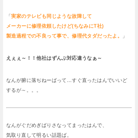
「
実家のテレビも同じような故障して
メーカーに修理依頼したけど(ちなみにT社)
製造過程での不良って事で、修理代タダだったよ。
」
えぇぇ～！！他社はずんぶ対応違うなぁ～
なんが腑に落ぢねーばって…すぐ直ったはんでいいど
するが～。。。
なんがぐだめぎばりさなってまったはんで、
気取り直して明るい話題ば。