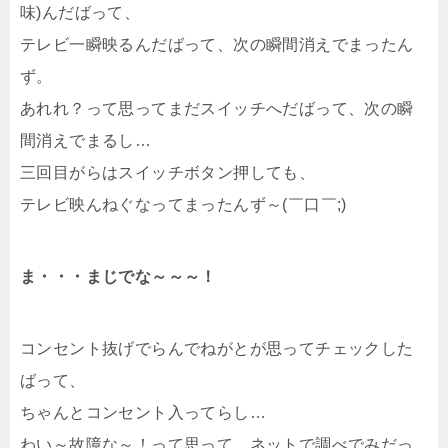
味)んだばって、
テレビ一瞬映るんだばって、次の瞬間消えでまったん
ず。
あれれ？って思ってまだスイッチへだばって、次の瞬
間消えでまるし…
三回目がらはスイッチボタン押しても、
テレビ映んねぐなってまったんず～(￣口￣;)
ま・・・まじでな～～～！
コンセント抜げでらんでねがとが思ってチェックした
ばって、
ちゃんとコンセント入ってらし…
わい～故障な～！って思って、ネットで調べでみだっ